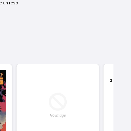
re un reso
IL M
GIOVA