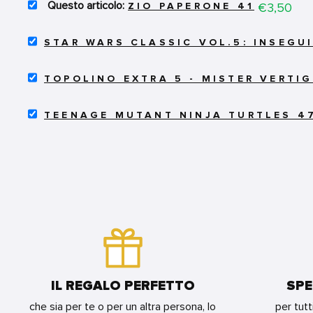
SELECT
Price
€3,50
ZIO PAPERONE 41
ZIO
PAPERONE
SELECT
41
STAR WARS CLASSIC VOL.5: INSEGUI
STAR
FOR
WARS
BUNDLE
SELECT
CLASSIC
TOPOLINO EXTRA 5 - MISTER VERTI
TOPOLINO
VOL.5:
EXTRA
INSEGUITI
SELECT
5
DALL'IMPERO
TEENAGE MUTANT NINJA TURTLES 4
TEENAGE
-
FOR
MUTANT
MISTER
BUNDLE
NINJA
VERTIGO
TURTLES
FOR
47
BUNDLE
FOR
BUNDLE
IL REGALO PERFETTO
SPE
che sia per te o per un altra persona, lo
per tutt