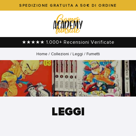
SPEDIZIONE GRATUITA A 50€ DI ORDINE
Metti
in
pausa
presentazione
★★★★★ 1.000+ Recensioni Verificate
Home
/
Collezioni
/
Leggi
/
Fumetti
LEGGI