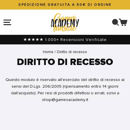
Vai
SPEDIZIONE GRATUITA A 50€ DI ORDINE
direttamente
Metti
ai
in
NAVIGAZIONE DEL SITO
CER
C
contenuti
pausa
presentazione
★★★★★ 1.000+ Recensioni Verificate
Home
/
Diritto di recesso
DIRITTO DI RECESSO
Questo modulo è riservato all'esercizio del diritto di recesso ai
sensi del D.Lgs. 206/2005 (ripensamento entro 14 giorni
dall'acquisto). Per resi di prodotti difettosi o errati, scrivi a
shop@gamesacademy.it