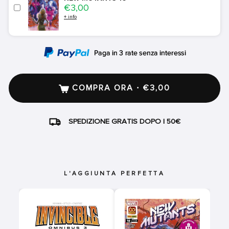
Price
€3,00
+ info
COMPRA ORA · €3,00
SPEDIZIONE GRATIS DOPO I 50€
L'AGGIUNTA PERFETTA