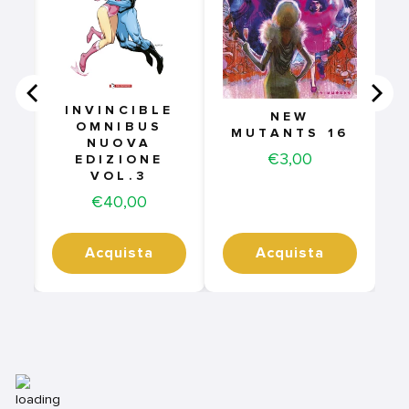
INVINCIBLE
NEW
OMNIBUS
MUTANTS 16
NUOVA
Price
€3,00
EDIZIONE
VOL.3
Price
€40,00
Acquista
Acquista