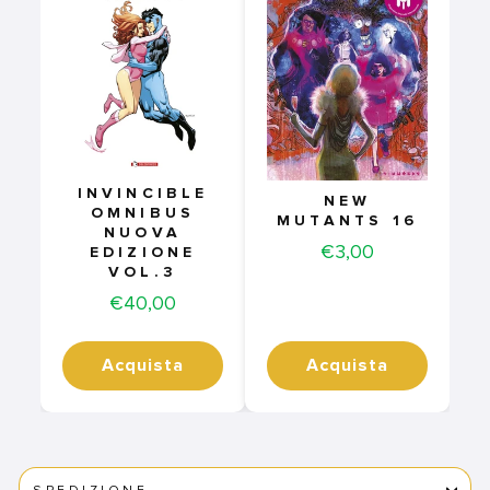
INVINCIBLE
NEW
OMNIBUS
MUTANTS 16
NUOVA
Price
€3,00
EDIZIONE
VOL.3
Price
€40,00
Acquista
Acquista