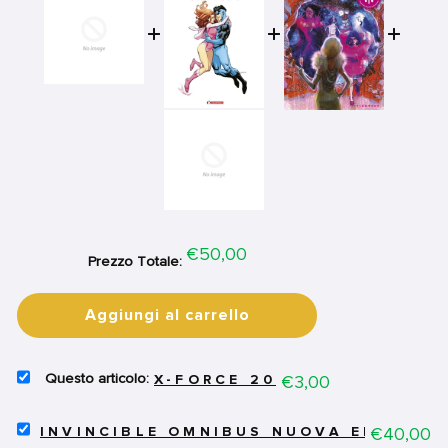
Price
€50,00
Prezzo Totale:
Aggiungi al carrello
SELECT
Price
€3,00
X-FORCE 20
X-
FORCE
SELECT
20
Price
€40,00
INVINCIBLE OMNIBUS NUOVA EDIZIONE
INVINCIBLE
FOR