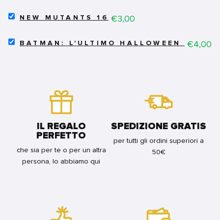
OMNIBUS
BUNDLE
SELECT
NUOVA
Price
€3,00
NEW MUTANTS 16
NEW
EDIZIONE
MUTANTS
VOL.3
SELECT
16
Price
€4,00
FOR
BATMAN: L'ULTIMO HALLOWEEN VOL.9 
BATMAN:
FOR
BUNDLE
L'ULTIMO
BUNDLE
HALLOWEEN
VOL.9
-
REGULAR
FOR
BUNDLE
IL REGALO
SPEDIZIONE GRATIS
PERFETTO
per tutti gli ordini superiori a
che sia per te o per un altra
50€
persona, lo abbiamo qui