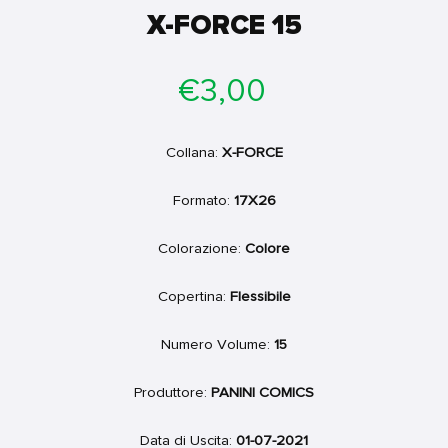
X-FORCE 15
Prezzo
€3,00
di
listino
Collana:
X-FORCE
Formato:
17X26
Colorazione:
Colore
Copertina:
Flessibile
Numero Volume:
15
Produttore:
PANINI COMICS
Data di Uscita:
01-07-2021