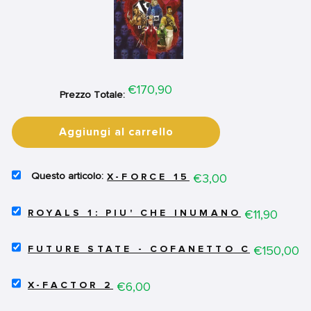
Price
€170,90
Prezzo Totale:
Aggiungi al carrello
SELECT
Price
€3,00
X-FORCE 15
X-
FORCE
SELECT
15
Price
€11,90
ROYALS 1: PIU' CHE INUMANO
ROYALS
FOR
1:
BUNDLE
SELECT
PIU'
Price
€150,00
FUTURE STATE - COFANETTO COMPLET
FUTURE
CHE
STATE
INUMANO
SELECT
-
Price
€6,00
FOR
X-FACTOR 2
X-
COFANETTO
BUNDLE
FACTOR
COMPLETO