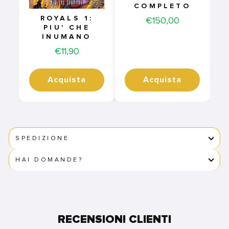
COMPLETO
ROYALS 1:
Price
€150,00
PIU' CHE
INUMANO
Price
€11,90
Acquista
Acquista
SPEDIZIONE
HAI DOMANDE?
RECENSIONI CLIENTI