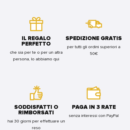
2
FOR
FOR
BUNDLE
BUNDLE
IL REGALO
SPEDIZIONE GRATIS
PERFETTO
per tutti gli ordini superiori a
che sia per te o per un altra
50€
persona, lo abbiamo qui
SODDISFATTI O
PAGA IN 3 RATE
RIMBORSATI
senza interessi con PayPal
hai 30 giorni per effettuare un
reso