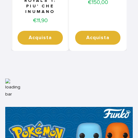
ROYALS 1:
Price
€150,00
PIU' CHE
INUMANO
Price
€11,90
Acquista
Acquista