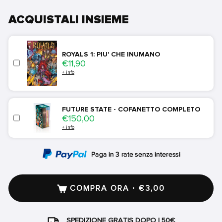
ACQUISTALI INSIEME
ROYALS 1: PIU' CHE INUMANO
Price
€11,90
+ info
FUTURE STATE - COFANETTO COMPLETO
Price
€150,00
+ info
COMPRA ORA · €3,00
SPEDIZIONE GRATIS DOPO I 50€