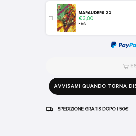
MARAUDERS 20
Price
€3,00
+ info
ES
AVVISAMI QUANDO TORNA DI
SPEDIZIONE GRATIS DOPO I 50€