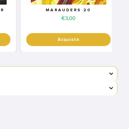
ER
MARAUDERS 20
Price
€3,00
Acquista