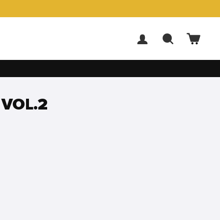
ACCEDI
CERCA
CARR
 VOL.2