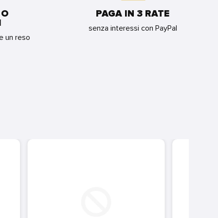
 O
PAGA IN 3 RATE
I
senza interessi con PayPal
re un reso