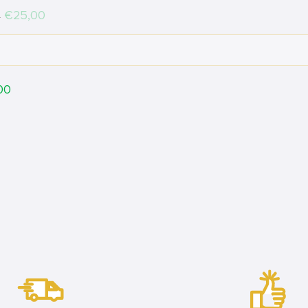
Price
€25,00
2
00