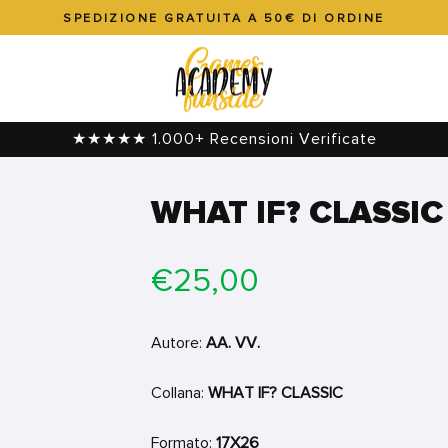
SPEDIZIONE GRATUITA A 50€ DI ORDINE
Metti
in
pausa
presentazione
★★★★★ 1.000+ Recensioni Verificate
WHAT IF? CLASSIC
Prezzo
€25,00
di
listino
Autore:
AA. VV.
Collana:
WHAT IF? CLASSIC
Formato:
17X26