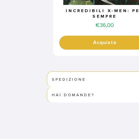
INCREDIBILI X-MEN: P
SEMPRE
Price
€36,00
Acquista
SPEDIZIONE
HAI DOMANDE?