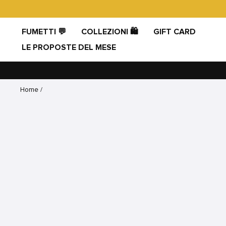
Vai
direttamente
ai
FUMETTI 💬
COLLEZIONI 🛍️
GIFT CARD
contenuti
LE PROPOSTE DEL MESE
Home
/