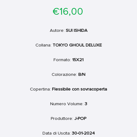
Prezzo
€16,00
di
listino
Autore:
SUI ISHIDA
Collana:
TOKYO GHOUL DELUXE
Formato:
15X21
Colorazione:
B/N
Copertina:
Flessibile con sovracoperta
Numero Volume:
3
Produttore:
J-POP
Data di Uscita:
30-01-2024