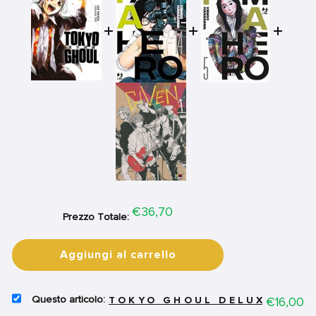
Price
€36,70
Prezzo Totale:
Aggiungi al carrello
SELECT
Price
€16,00
TOKYO GHOUL DELUXE VOL.
TOKYO