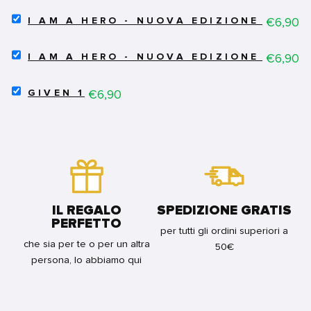
GHOUL
SELECT
DELUXE
Price
€6,90
I AM A HERO - NUOVA EDIZIONE 14
I
VOL.3
AM
FOR
SELECT
A
Price
€6,90
BUNDLE
I AM A HERO - NUOVA EDIZIONE 5
I
HERO
AM
-
SELECT
A
Price
€6,90
NUOVA
GIVEN 1
GIVEN
HERO
EDIZIONE
1
-
14
FOR
NUOVA
FOR
BUNDLE
EDIZIONE
BUNDLE
5
FOR
BUNDLE
IL REGALO
SPEDIZIONE GRATIS
PERFETTO
per tutti gli ordini superiori a
che sia per te o per un altra
50€
persona, lo abbiamo qui