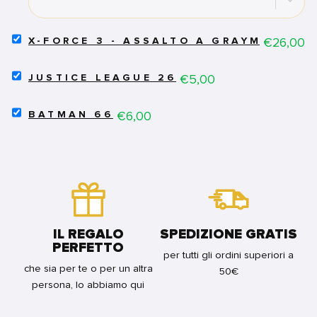
BUNDLE
SELECT
Price
€26,00
X-FORCE 3 - ASSALTO A GRAYMALKIN
X-
FORCE
SELECT
3
Price
€5,00
JUSTICE LEAGUE 26
JUSTICE
-
LEAGUE
ASSALTO
SELECT
26
Price
€6,00
A
BATMAN 66
BATMAN
FOR
GRAYMALKIN
66
BUNDLE
FOR
FOR
BUNDLE
BUNDLE
IL REGALO
SPEDIZIONE GRATIS
PERFETTO
per tutti gli ordini superiori a
che sia per te o per un altra
50€
persona, lo abbiamo qui