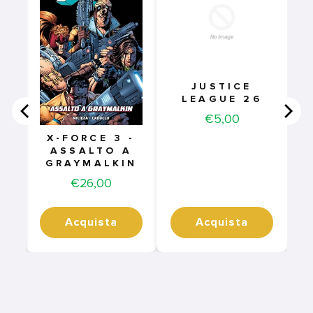
JUSTICE
LEAGUE 26
Price
€5,00
X-FORCE 3 -
ASSALTO A
GRAYMALKIN
Price
€26,00
Acquista
Acquista