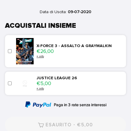
Data di Uscita:
09-07-2020
ACQUISTALI INSIEME
X-FORCE 3 - ASSALTO A GRAYMALKIN
Price
€26,00
+ info
JUSTICE LEAGUE 26
Price
€5,00
+ info
ESAURITO · €5,00