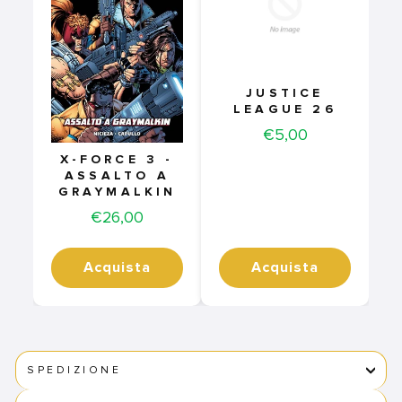
JUSTICE
LEAGUE 26
Price
€5,00
X-FORCE 3 -
ASSALTO A
GRAYMALKIN
Price
€26,00
Acquista
Acquista
SPEDIZIONE