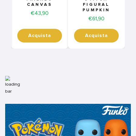
CANVAS
FIGURAL
PUMPKIN
Price
€43,90
Price
€61,90
Acquista
Acquista