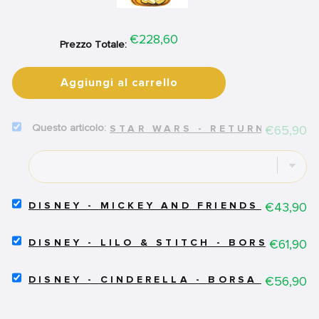
Price
€228,60
Prezzo Totale:
Aggiungi al carrello
SELECT
Price
€65,90
STAR WARS - RETURN OF TH
STAR
WARS
-
RETURN
OF
THE
SELECT
Price
€43,90
DISNEY - MICKEY AND FRIENDS - ZAI
JEDI
DISNEY
40TH
-
SELECT
ANNIVERSARY
MICKEY
Price
€61,90
DISNEY - LILO & STITCH - BORSA A T
DISNEY
-
AND
-
BORSA
FRIENDS
SELECT
LILO
Price
€56,90
A
-
DISNEY - CINDERELLA - BORSA A TRAC
DISNEY
&
TRACOLLA
ZAINETTO
-
STITCH
-
-
CINDERELLA
-
DEATH
MICKEY