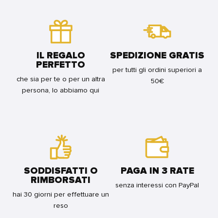
-
BORSA
STAR
AND
BORSA
A
FOR
FRIENDS
A
TRACOLLA
BUNDLE
CANVAS
TRACOLLA
-
FOR
-
STITCH
BUNDLE
GUS
FIGURAL
IL REGALO
SPEDIZIONE GRATIS
FOR
PUMPKIN
PERFETTO
BUNDLE
FOR
per tutti gli ordini superiori a
BUNDLE
che sia per te o per un altra
50€
persona, lo abbiamo qui
SODDISFATTI O
PAGA IN 3 RATE
RIMBORSATI
senza interessi con PayPal
hai 30 giorni per effettuare un
reso