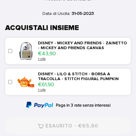
Data di Uscita:
31-05-2023
ACQUISTALI INSIEME
DISNEY - MICKEY AND FRIENDS - ZAINETTO
- MICKEY AND FRIENDS CANVAS
Price
€43,90
+ info
DISNEY - LILO & STITCH - BORSA A
TRACOLLA - STITCH FIGURAL PUMPKIN
Price
€61,90
+ info
ESAURITO · €65,90