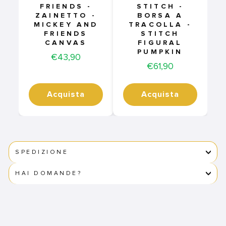
FRIENDS -
STITCH -
ZAINETTO -
BORSA A
MICKEY AND
TRACOLLA -
FRIENDS
STITCH
CANVAS
FIGURAL
PUMPKIN
Price
€43,90
Price
€61,90
Acquista
Acquista
SPEDIZIONE
HAI DOMANDE?