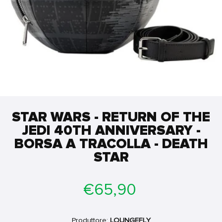
STAR WARS - RETURN OF THE
JEDI 40TH ANNIVERSARY -
BORSA A TRACOLLA - DEATH
STAR
Prezzo
€65,90
di
listino
Produttore:
LOUNGEFLY