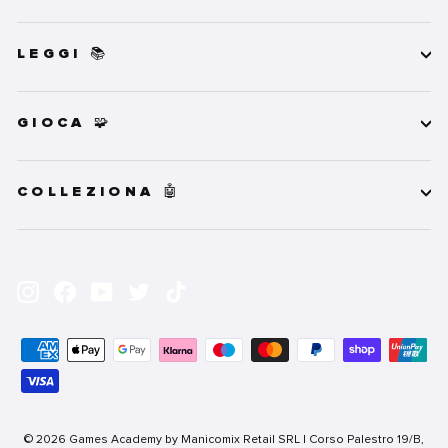
LEGGI 📚
GIOCA 🧩
COLLEZIONA 🤖
INSERISCI
ISCRIVITI
LA
Instagram
Facebook
YouTube
Twitter
TikTok
TUA
EMAIL
© 2026 Games Academy by Manicomix Retail SRL | Corso Palestro 19/B,