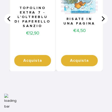
3
TOPOLINO
EXTRA 7 -
L'OLTREBLU
RISATE IN
DI PAPERELLO
UNA PAGINA
SANZIO
Price
€4,50
Price
€12,90
Acquista
Acquista