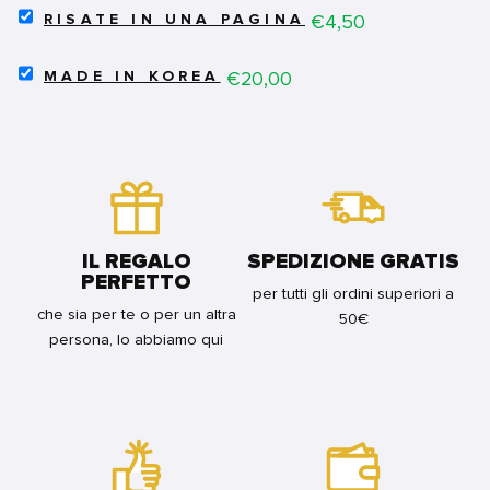
SELECT
7
Price
€4,50
RISATE IN UNA PAGINA
RISATE
-
IN
L'OLTREBLU
SELECT
UNA
Price
€20,00
DI
MADE IN KOREA
MADE
PAGINA
PAPERELLO
IN
FOR
SANZIO
KOREA
BUNDLE
FOR
FOR
BUNDLE
BUNDLE
IL REGALO
SPEDIZIONE GRATIS
PERFETTO
per tutti gli ordini superiori a
che sia per te o per un altra
50€
persona, lo abbiamo qui