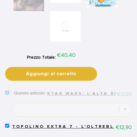
Price
€40,40
Prezzo Totale:
Aggiungi al carrello
SELECT
Price
€3,00
STAR WARS: L'ALTA REPUBB
STAR
WARS:
L'ALTA
REPUBBLICA
2
FOR
SELECT
Price
€12,90
TOPOLINO EXTRA 7 - L'OLTREBLU DI P
BUNDLE
TOPOLINO
EXTRA