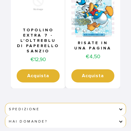
TOPOLINO
EXTRA 7 -
L'OLTREBLU
RISATE IN
DI PAPERELLO
UNA PAGINA
SANZIO
Price
€4,50
Price
€12,90
Acquista
Acquista
SPEDIZIONE
HAI DOMANDE?