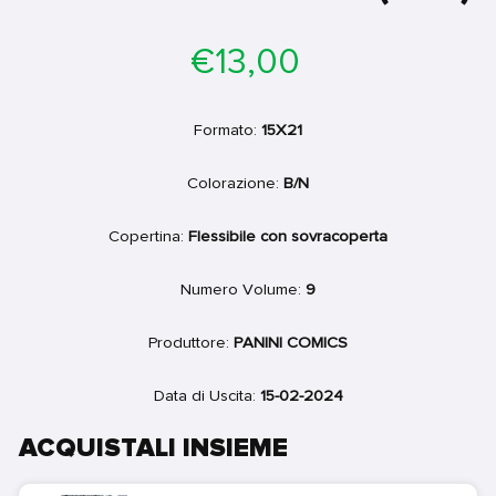
Prezzo
€13,00
di
listino
Formato:
15X21
Colorazione:
B/N
Copertina:
Flessibile con sovracoperta
Numero Volume:
9
Produttore:
PANINI COMICS
Data di Uscita:
15-02-2024
ACQUISTALI INSIEME