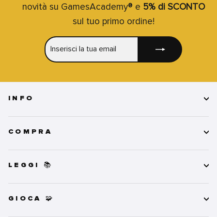
novità su GamesAcademy® e
5% di SCONTO
sul tuo primo ordine!
INSERISCI
ISCRIVITI
LA
TUA
EMAIL
INFO
COMPRA
LEGGI 📚
GIOCA 🧩