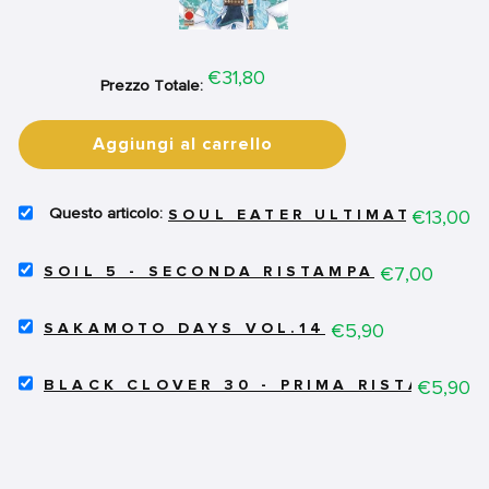
Price
€31,80
Prezzo Totale:
Aggiungi al carrello
SELECT
Price
€13,00
SOUL EATER ULTIMATE DELU
SOUL
EATER
SELECT
ULTIMATE
Price
€7,00
SOIL 5 - SECONDA RISTAMPA
SOIL
DELUXE
5
EDITION
SELECT
-
Price
€5,90
VOL.9
SAKAMOTO DAYS VOL.14
SAKAMOTO
SECONDA
(DI
DAYS
RISTAMPA
17)
SELECT
VOL.14
Price
€5,90
FOR
BLACK CLOVER 30 - PRIMA RISTAMPA
FOR
BLACK
FOR
BUNDLE
BUNDLE
CLOVER
BUNDLE
30
-
PRIMA