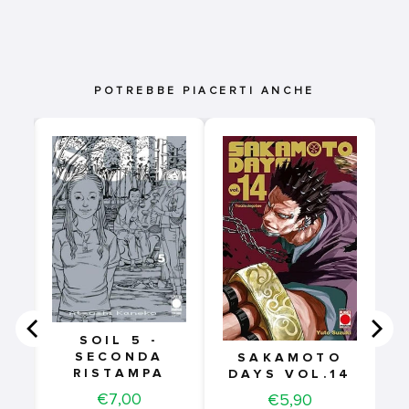
POTREBBE PIACERTI ANCHE
Y
D
SOIL 5 -
SECONDA
SAKAMOTO
RISTAMPA
DAYS VOL.14
Price
€7,00
Price
€5,90