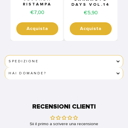
RISTAMPA
DAYS VOL.14
Price
€7,00
Price
€5,90
Acquista
Acquista
SPEDIZIONE
HAI DOMANDE?
RECENSIONI CLIENTI
Sii il primo a scrivere una recensione