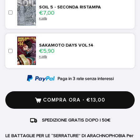
SOIL 5 - SECONDA RISTAMPA
Price
€7,00
+ info
SAKAMOTO DAYS VOL.14
Price
€5,90
+ info
COMPRA ORA · €13,00
SPEDIZIONE GRATIS DOPO I 50€
LE BATTAGLIE PER LE “SERRATURE” DI ARACHNOPHOBIA Per