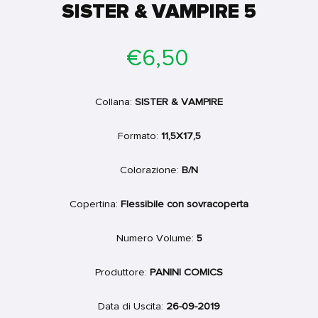
SISTER & VAMPIRE 5
Prezzo
€6,50
di
listino
Collana:
SISTER & VAMPIRE
Formato:
11,5X17,5
Colorazione:
B/N
Copertina:
Flessibile con sovracoperta
Numero Volume:
5
Produttore:
PANINI COMICS
Data di Uscita:
26-09-2019