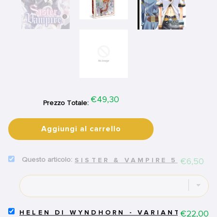
Price
€49,30
Prezzo Totale:
Aggiungi al carrello
SELECT
Price
€6,50
SISTER & VAMPIRE 5
SISTER
&
VAMPIRE
5
FOR
BUNDLE
SELECT
Price
€22,00
HELEN DI WYNDHORN - VARIANT