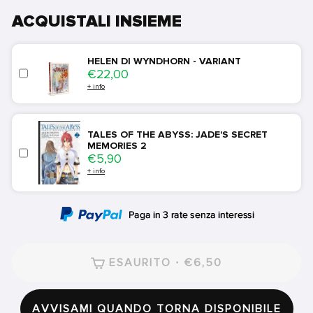
ACQUISTALI INSIEME
HELEN DI WYNDHORN - VARIANT
Price
€22,00
+ info
TALES OF THE ABYSS: JADE'S SECRET
MEMORIES 2
Price
€5,90
+ info
ESAURITO · €6,50
AVVISAMI QUANDO TORNA DISPONIBILE