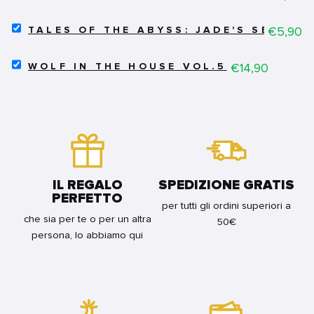
HELEN
DI
SELECT
WYNDHORN
Price
€5,90
TALES OF THE ABYSS: JADE'S SECRET
TALES
-
OF
VARIANT
SELECT
THE
Price
€14,90
FOR
WOLF IN THE HOUSE VOL.5
WOLF
ABYSS:
BUNDLE
IN
JADE'S
THE
SECRET
HOUSE
MEMORIES
VOL.5
2
FOR
FOR
BUNDLE
BUNDLE
IL REGALO
SPEDIZIONE GRATIS
PERFETTO
per tutti gli ordini superiori a
che sia per te o per un altra
50€
persona, lo abbiamo qui