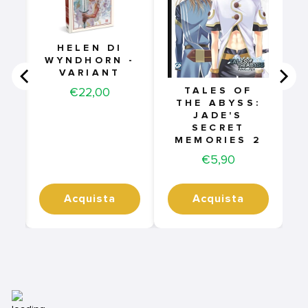
HELEN DI
WYNDHORN -
VARIANT
Price
€22,00
TALES OF
THE ABYSS:
JADE'S
SECRET
MEMORIES 2
Price
€5,90
Acquista
Acquista