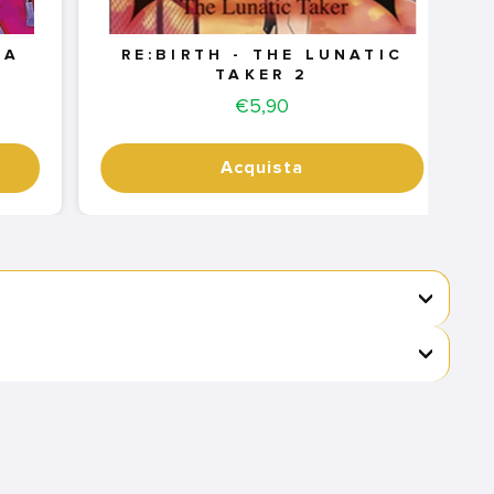
SA
RE:BIRTH - THE LUNATIC
TAKER 2
Price
€5,90
Acquista