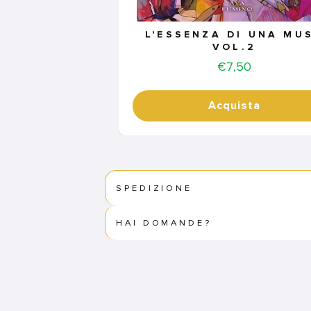
L'ESSENZA DI UNA MU
VOL.2
Price
€7,50
Acquista
SPEDIZIONE
HAI DOMANDE?