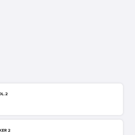
OL.2
KER 2