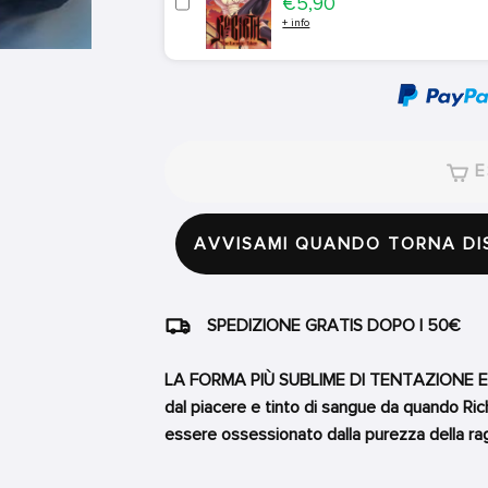
Price
€5,90
+ info
E
AVVISAMI QUANDO TORNA DI
SPEDIZIONE GRATIS DOPO I 50€
LA FORMA PIÙ SUBLIME DI TENTAZIONE Esser
dal piacere e tinto di sangue da quando Rich
essere ossessionato dalla purezza della ra