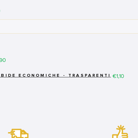
0
ce
90
Price
€1,10
RBIDE ECONOMICHE - TRASPARENTI