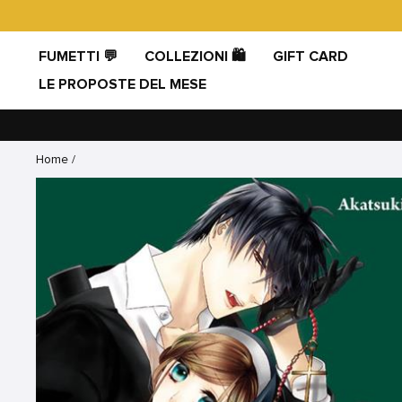
Vai
direttamente
ai
FUMETTI 💬
COLLEZIONI 🛍️
GIFT CARD
contenuti
LE PROPOSTE DEL MESE
Home
/