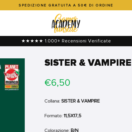
SPEDIZIONE GRATUITA A 50€ DI ORDINE
Metti
in
pausa
presentazione
★★★★★ 1.000+ Recensioni Verificate
SISTER & VAMPIRE
Prezzo
€6,50
di
listino
Collana:
SISTER & VAMPIRE
Formato:
11,5X17,5
Colorazione:
B/N