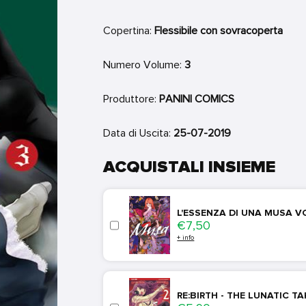
Copertina:
Flessibile con sovracoperta
Numero Volume:
3
Produttore:
PANINI COMICS
Data di Uscita:
25-07-2019
ACQUISTALI INSIEME
L'ESSENZA DI UNA MUSA V
Price
€7,50
+ info
RE:BIRTH - THE LUNATIC TA