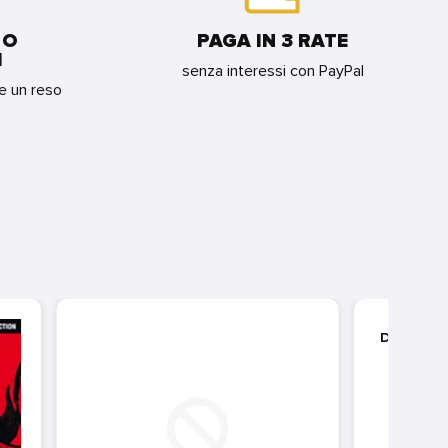
 O
PAGA IN 3 RATE
I
senza interessi con PayPal
re un reso
DAMIA
AVRA