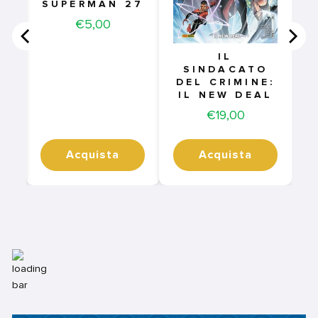
SUPERMAN 27
Price
€5,00
IL
SINDACATO
DEL CRIMINE:
IL NEW DEAL
Price
€19,00
Acquista
Acquista