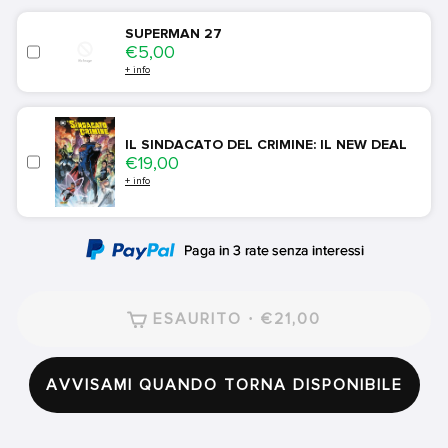
SUPERMAN 27
Price
€5,00
+ info
IL SINDACATO DEL CRIMINE: IL NEW DEAL
Price
€19,00
+ info
ESAURITO · €21,00
AVVISAMI QUANDO TORNA DISPONIBILE