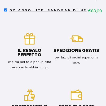
IL
BUNDLE
SINDACATO
SELECT
DEL
Price
€88,00
DC ABSOLUTE: SANDMAN DI NEIL GAIM
DC
CRIMINE:
ABSOLUTE:
IL
SANDMAN
NEW
DI
DEAL
NEIL
FOR
GAIMAN
BUNDLE
VOL.1
FOR
BUNDLE
IL REGALO
SPEDIZIONE GRATIS
PERFETTO
per tutti gli ordini superiori a
che sia per te o per un altra
50€
persona, lo abbiamo qui