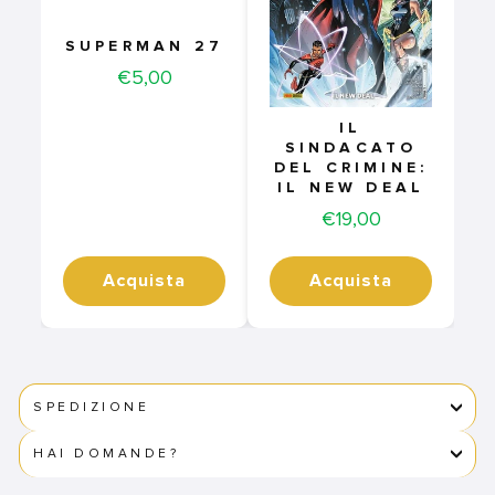
SUPERMAN 27
Price
€5,00
IL
SINDACATO
DEL CRIMINE:
IL NEW DEAL
Price
€19,00
Acquista
Acquista
SPEDIZIONE
HAI DOMANDE?