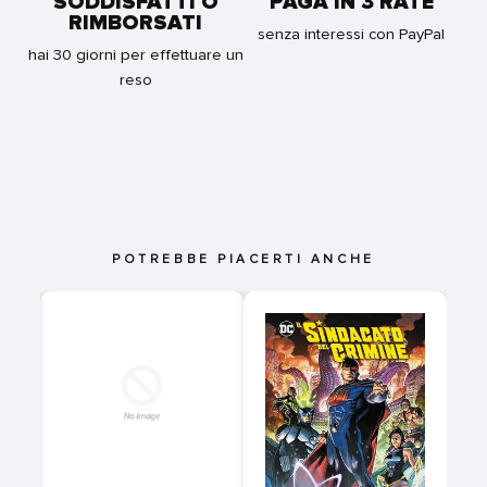
SODDISFATTI O
PAGA IN 3 RATE
RIMBORSATI
senza interessi con PayPal
hai 30 giorni per effettuare un
reso
POTREBBE PIACERTI ANCHE
F
4