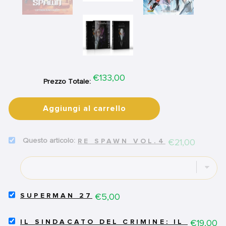
Price
€133,00
Prezzo Totale:
Aggiungi al carrello
SELECT
Price
€21,00
RE SPAWN VOL.4
RE
SPAWN
VOL.4
FOR
BUNDLE
SELECT
Price
€5,00
SUPERMAN 27
SUPERMAN
27
SELECT
FOR
Price
€19,00
IL SINDACATO DEL CRIMINE: IL NEW D