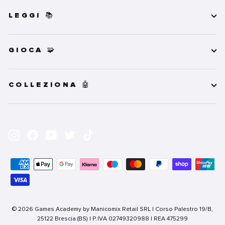
LEGGI 📚
GIOCA 🧩
COLLEZIONA 🤖
INSERISCI
ISCRIVITI
LA
Instagram
Facebook
YouTube
Twitter
TikTok
TUA
EMAIL
© 2026 Games Academy by Manicomix Retail SRL | Corso Palestro 19/B,
25122 Brescia (BS) | P.IVA 02749320988 | REA 475299