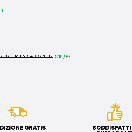
99
Price
€16,99
O DI MISKATONIC
DIZIONE GRATIS
SODDISFATTI