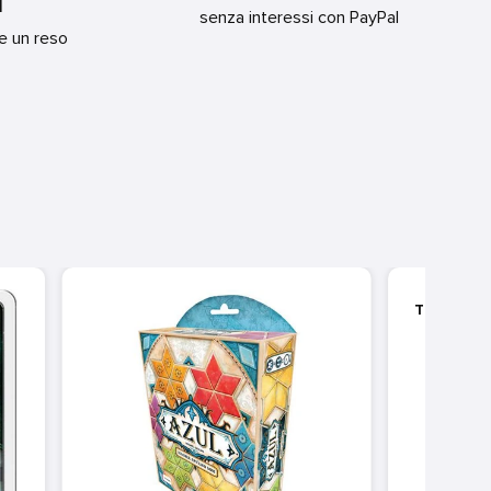
I
senza interessi con PayPal
re un reso
TICKE