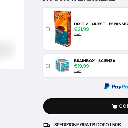
DIXIT 2 - QUEST - ESPANSI
Price
€21,99
+ info
BRAINBOX - SCIENZA
Price
€19,99
+ info
COM
SPEDIZIONE GRATIS DOPO I 50€