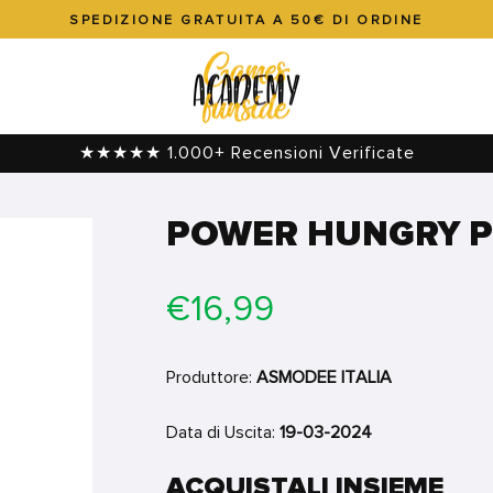
SPEDIZIONE GRATUITA A 50€ DI ORDINE
Metti
in
pausa
presentazione
★★★★★ 1.000+ Recensioni Verificate
POWER HUNGRY P
Prezzo
€16,99
di
listino
Produttore:
ASMODEE ITALIA
Data di Uscita:
19-03-2024
ACQUISTALI INSIEME