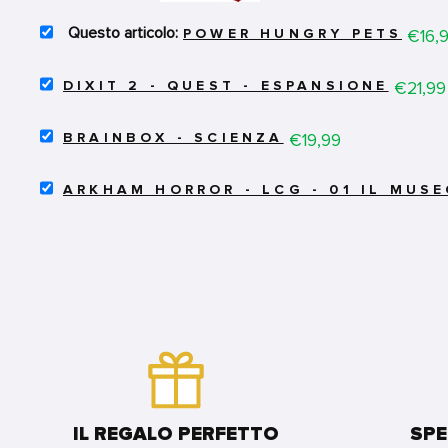
SELECT
Price
€16,
POWER HUNGRY PETS
POWER
HUNGRY
SELECT
PETS
Price
€21,99
DIXIT 2 - QUEST - ESPANSIONE
DIXIT
FOR
2
BUNDLE
SELECT
-
Price
€19,99
BRAINBOX - SCIENZA
BRAINBOX
QUEST
-
-
SELECT
SCIENZA
ESPANSIONE
ARKHAM HORROR - LCG - 01 IL MUSE
ARKHAM
FOR
FOR
HORROR
BUNDLE
BUNDLE
-
LCG
-
01
IL
MUSEO
DI
MISKATONIC
FOR
BUNDLE
IL REGALO PERFETTO
SPE