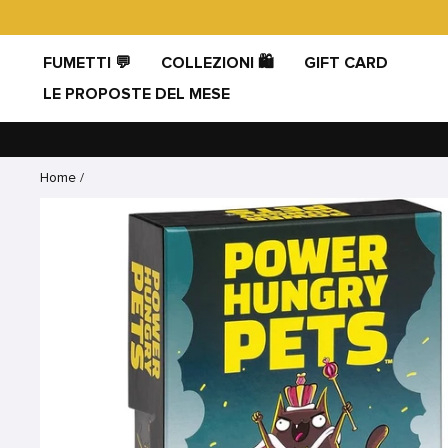
Vai
direttamente
ai
FUMETTI 💬
COLLEZIONI 🛍️
GIFT CARD
contenuti
LE PROPOSTE DEL MESE
Home
/