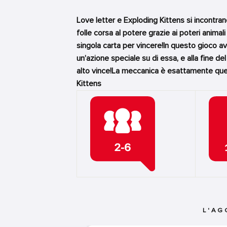
Love letter e Exploding Kittens si incontrano 
folle corsa al potere grazie ai poteri animal
singola carta per vincere!In questo gioco a
un’azione speciale su di essa, e alla fine de
alto vince!La meccanica è esattamente quel
Kittens
L'AG