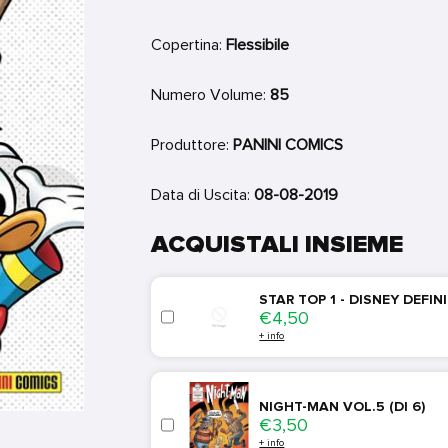
Copertina:
Flessibile
Numero Volume:
85
Produttore:
PANINI COMICS
Data di Uscita:
08-08-2019
ACQUISTALI INSIEME
STAR TOP 1 - DISNEY DEFI
Price
€4,50
+ info
NIGHT-MAN VOL.5 (DI 6)
Price
€3,50
+ info