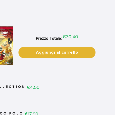
Price
€30,40
Prezzo Totale:
Aggiungi al carrello
Price
€4,50
OLLECTION
Price
€17,90
RCO POLO