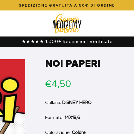
SPEDIZIONE GRATUITA A 50€ DI ORDINE
Metti
in
pausa
presentazione
★★★★★ 1.000+ Recensioni Verificate
NOI PAPERI
Prezzo
€4,50
di
listino
Collana:
DISNEY HERO
Formato:
14X18,6
Colorazione:
Colore