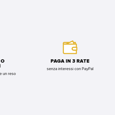
 O
PAGA IN 3 RATE
I
senza interessi con PayPal
re un reso