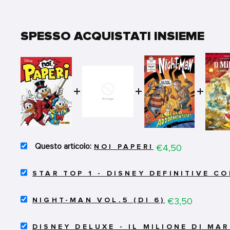
SPESSO ACQUISTATI INSIEME
SELECT
Price
€4,50
NOI PAPERI
NOI
PAPERI
SELECT
FOR
STAR TOP 1 - DISNEY DEFINITIVE C
STAR
BUNDLE
TOP
SELECT
1
Price
€3,50
NIGHT-MAN VOL.5 (DI 6)
NIGHT-
-
MAN
DISNEY
SELECT
VOL.5
DEFINITIVE
DISNEY DELUXE - IL MILIONE DI MA