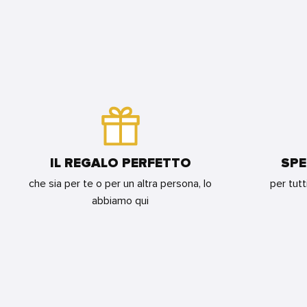
DISNEY
(DI
COLLECTION
DELUXE
6)
FOR
-
FOR
BUNDLE
IL
BUNDLE
MILIONE
DI
MARCO
POLO
FOR
BUNDLE
IL REGALO PERFETTO
SPE
che sia per te o per un altra persona, lo
per tutt
abbiamo qui