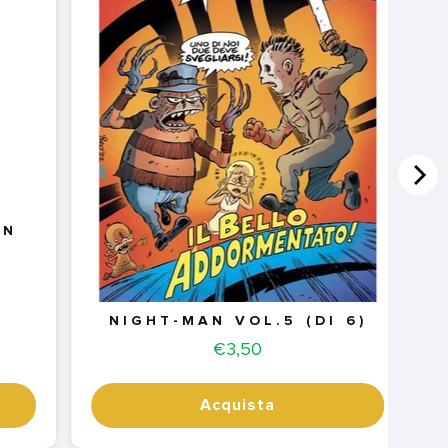
ON
NIGHT-MAN VOL.5 (DI 6)
Price
€3,50
Acquista