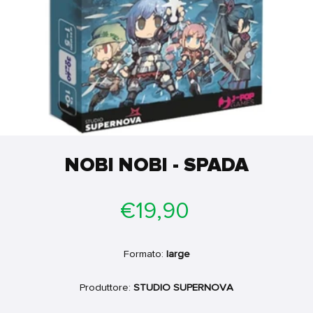
NOBI NOBI - SPADA
Prezzo
€19,90
di
listino
Formato:
large
Produttore:
STUDIO SUPERNOVA