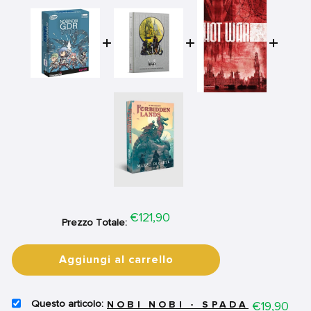
Price
€121,90
Prezzo Totale:
Aggiungi al carrello
SELECT
Price
€19,90
NOBI NOBI - SPADA