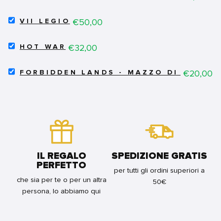
NOBI
NOBI
SELECT
-
Price
€50,00
VII LEGIO
VII
SPADA
LEGIO
FOR
SELECT
FOR
Price
€32,00
BUNDLE
HOT WAR
HOT
BUNDLE
WAR
SELECT
FOR
Price
€20,00
FORBIDDEN LANDS - MAZZO DI CARTE
FORBIDDEN
BUNDLE
LANDS
-
MAZZO
DI
CARTE
FOR
BUNDLE
IL REGALO
SPEDIZIONE GRATIS
PERFETTO
per tutti gli ordini superiori a
che sia per te o per un altra
50€
persona, lo abbiamo qui