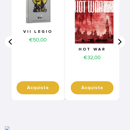
VII LEGIO
Price
€50,00
HOT WAR
Price
€32,00
Acquista
Acquista