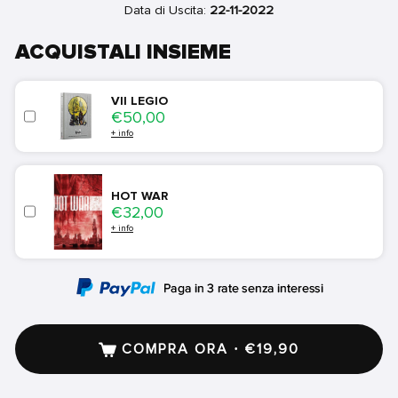
Data di Uscita:
22-11-2022
ACQUISTALI INSIEME
VII LEGIO
Price
€50,00
+ info
HOT WAR
Price
€32,00
+ info
COMPRA ORA · €19,90