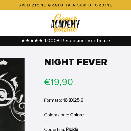
SPEDIZIONE GRATUITA A 50€ DI ORDINE
Metti
in
pausa
presentazione
★★★★★ 1.000+ Recensioni Verificate
NIGHT FEVER
Prezzo
€19,90
di
listino
Formato:
16,8X25,6
Colorazione:
Colore
Copertina:
Rigida