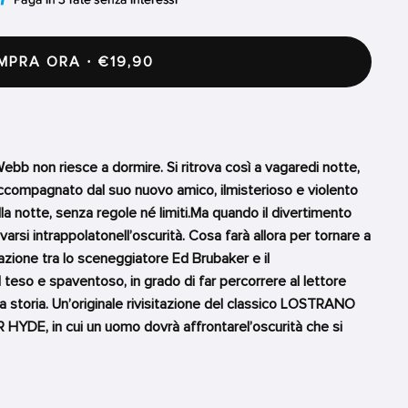
PRA ORA · €19,90
Webb non riesce a dormire. Si ritrova così a vagaredi notte,
, accompagnato dal suo nuovo amico, ilmisterioso e violento
la notte, senza regole né limiti.Ma quando il divertimento
arsi intrappolatonell’oscurità. Cosa farà allora per tornare a
zione tra lo sceneggiatore Ed Brubaker e il
 teso e spaventoso, in grado di far percorrere al lettore
 storia. Un’originale rivisitazione del classico LOSTRANO
E, in cui un uomo dovrà affrontarel’oscurità che si