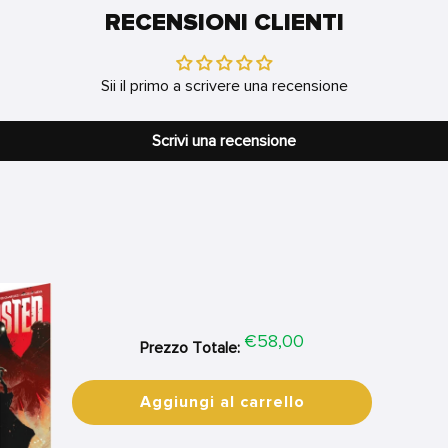
RECENSIONI CLIENTI
Sii il primo a scrivere una recensione
Scrivi una recensione
Price
€58,00
Prezzo Totale:
Aggiungi al carrello