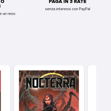
 O
PAGA IN 3 RATE
I
senza interessi con PayPal
re un reso
VA