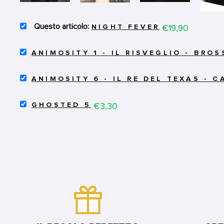
SELECT
Price
€19,90
NIGHT FEVER
NIGHT
FEVER
SELECT
FOR
ANIMOSITY 1 - IL RISVEGLIO - BRO
ANIMOSITY
BUNDLE
1
SELECT
-
ANIMOSITY 6 - IL RE DEL TEXAS - 
ANIMOSITY
IL
6
RISVEGLIO
SELECT
-
Price
€3,30
-
GHOSTED 5
GHOSTED
IL
BROSSURATO
5
RE
FOR
FOR
DEL
BUNDLE
BUNDLE
TEXAS
-
CARTONATO
FOR
BUNDLE