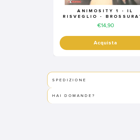
ANIMOSITY 1 - IL
RISVEGLIO - BROSSUR
Price
€14,90
Acquista
SPEDIZIONE
HAI DOMANDE?