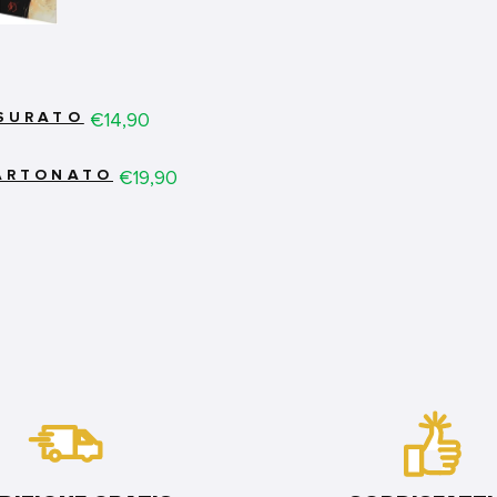
Price
€14,90
SSURATO
Price
€19,90
CARTONATO