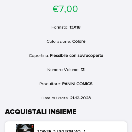
Prezzo
€7,00
di
listino
Formato:
13X18
Colorazione:
Colore
Copertina:
Flessibile con sovracoperta
Numero Volume:
13
Produttore:
PANINI COMICS
Data di Uscita:
21-12-2023
ACQUISTALI INSIEME
TOWER DUNGEON VOL.1