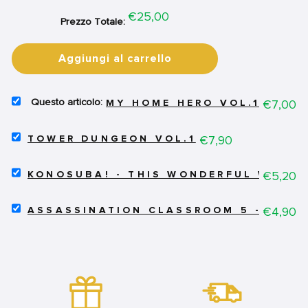
Price
€25,00
Prezzo Totale:
Aggiungi al carrello
SELECT
Price
€7,00
MY HOME HERO VOL.13
MY
HOME
SELECT
HERO
Price
€7,90
TOWER DUNGEON VOL.1
TOWER
VOL.13
DUNGEON
FOR
SELECT
VOL.1
Price
€5,20
BUNDLE
KONOSUBA! - THIS WONDERFUL WORLD
KONOSUBA!
FOR
-
BUNDLE
SELECT
THIS
Price
€4,90
ASSASSINATION CLASSROOM 5 - SECO
ASSASSINATION
WONDERFUL
CLASSROOM
WORLD
5
8
-
FOR
SECONDA
BUNDLE
RISTAMPA
FOR
BUNDLE