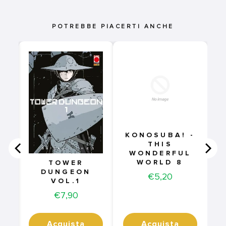
POTREBBE PIACERTI ANCHE
KONOSUBA! -
THIS
WONDERFUL
WORLD 8
TOWER
DUNGEON
Price
€5,20
VOL.1
Price
€7,90
Acquista
Acquista