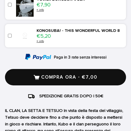
Price
€7,90
+ info
KONOSUBA! - THIS WONDERFUL WORLD 8
Price
€5,20
+ info
COMPRA ORA · €7,00
SPEDIZIONE GRATIS DOPO I 50€
IL CLAN, LA SETTA E TETSUO In vista della festa del villaggio,
Tetsuo deve decidere fino a che punto è disposto a mettersi
in gioco e rischiare. Intanto, Kubo e il clan perseguono il loro
piano di attacco, ma sono all’oscuro della presenza del