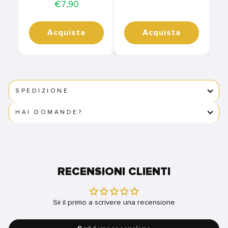
Price
€7,90
Acquista
Acquista
SPEDIZIONE
HAI DOMANDE?
RECENSIONI CLIENTI
Sii il primo a scrivere una recensione