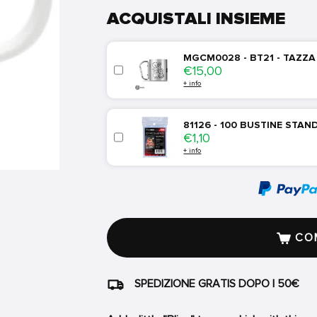
ACQUISTALI INSIEME
MGCM0028 - BT21 - TAZZA 
Price
€15,00
+ info
81126 - 100 BUSTINE STA
Price
€1,10
+ info
COM
SPEDIZIONE GRATIS DOPO I 50€