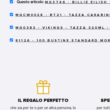
SELECT
MG3746 - BILLIE EILISH
MG3746
-
SELECT
BILLIE
MGCM0028 - BT21 - TAZZA CARABINE
MGCM0028
EILISH
-
-
SELECT
BT21
TAZZA
MG0383 - VIKINGS - TAZZA 320ML 
MG0383
-
320ML
-
TAZZA
-
SELECT
VIKINGS
CARABINER
81126 - 100 BUSTINE STANDARD MO
BLING
81126
-
235ML
FOR
-
TAZZA
-
BUNDLE
100
320ML
PILE
BUSTINE
-
UP
STANDARD
LOGO
FOR
MORBIDE
FOR
BUNDLE
ECONOMICHE
BUNDLE
-
TRASPARENTI
FOR
BUNDLE
IL REGALO PERFETTO
SPE
che sia per te o per un altra persona, lo
per tutt