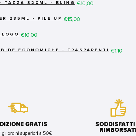
Price
€10,00
 - TAZZA 320ML - BLING
Price
€15,00
R 235ML - PILE UP
Price
€10,00
- LOGO
Price
€1,10
RBIDE ECONOMICHE - TRASPARENTI
DIZIONE GRATIS
SODDISFATTI
RIMBORSAT
i gli ordini superiori a 50€