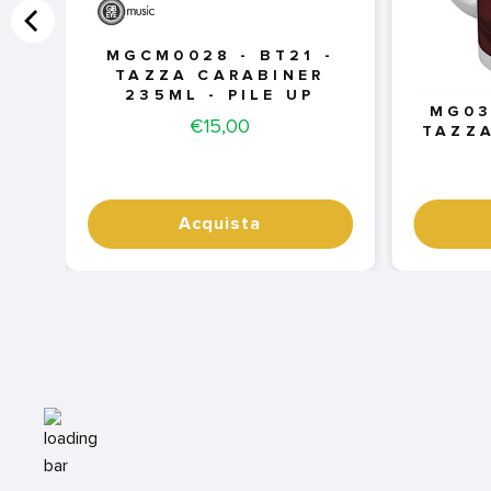
MGCM0028 - BT21 -
TAZZA CARABINER
235ML - PILE UP
MG03
Price
€15,00
TAZZA
Acquista