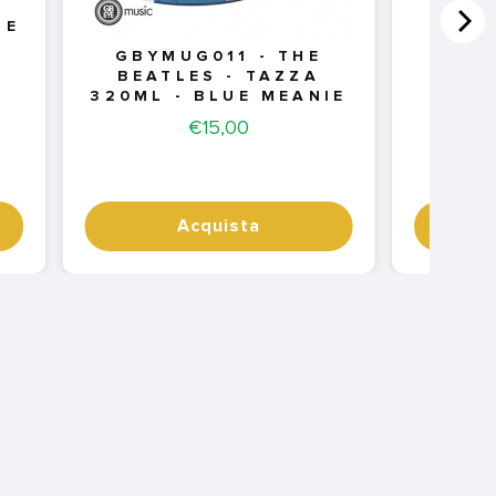
GE
GBYMUG011 - THE
BEATLES - TAZZA
320ML - BLUE MEANIE
Price
€15,00
Acquista