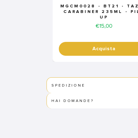
MGCM0028 - BT21 - TA
CARABINER 235ML - PI
UP
Price
€15,00
Acquista
SPEDIZIONE
HAI DOMANDE?