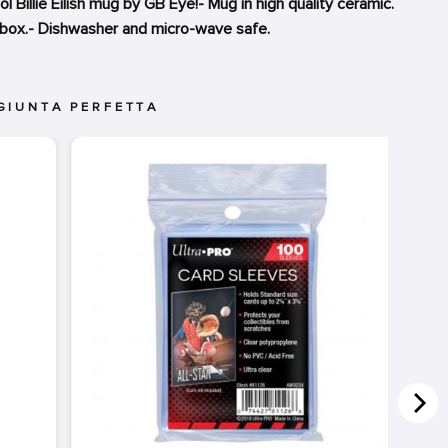
ool Billie Eilish mug by GB Eye!- Mug in high quality ceramic.
-box.- Dishwasher and micro-wave safe.
GIUNTA PERFETTA