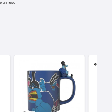
re un reso
GIGACI
PAN
-