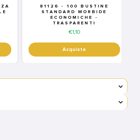
ZZA
81126 - 100 BUSTINE
LE
STANDARD MORBIDE
ECONOMICHE -
TRASPARENTI
Price
€1,10
Acquista