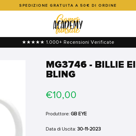
SPEDIZIONE GRATUITA A 50€ DI ORDINE
Metti
in
pausa
presentazione
★★★★★ 1.000+ Recensioni Verificate
MG3746 - BILLIE E
BLING
Prezzo
€10,00
di
listino
Produttore:
GB EYE
Data di Uscita:
30-11-2023