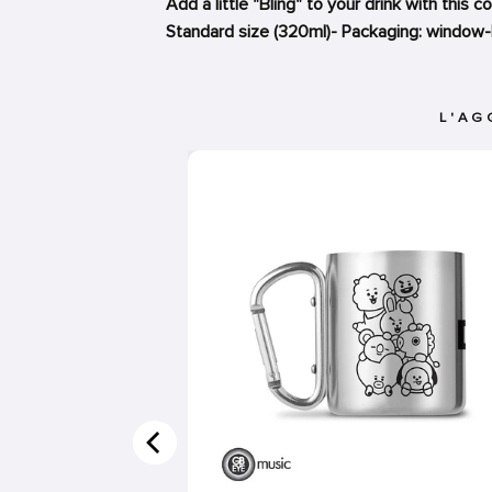
Add a little "Bling" to your drink with this c
Standard size (320ml)- Packaging: window
L'AG