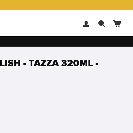
ACCEDI
CERCA
CARR
ILISH - TAZZA 320ML -