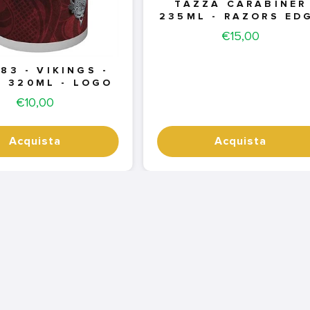
TAZZA CARABINER
235ML - RAZORS ED
Price
€15,00
83 - VIKINGS -
 320ML - LOGO
Price
€10,00
Acquista
Acquista