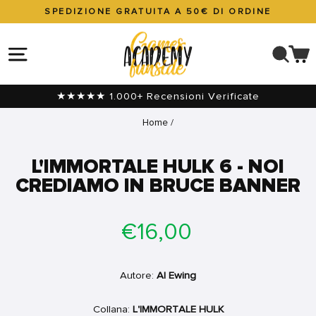
Vai
SPEDIZIONE GRATUITA A 50€ DI ORDINE
direttamente
Metti
ai
in
NAVIGAZIONE DEL SITO
CER
C
contenuti
pausa
presentazione
★★★★★ 1.000+ Recensioni Verificate
Home
/
L'IMMORTALE HULK 6 - NOI
CREDIAMO IN BRUCE BANNER
Prezzo
€16,00
di
listino
Autore:
Al Ewing
Collana:
L'IMMORTALE HULK