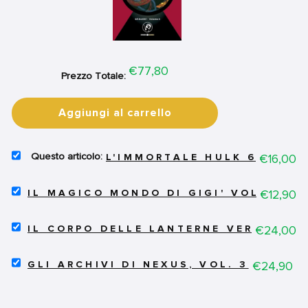
Price
€77,80
Prezzo Totale:
Aggiungi al carrello
SELECT
Price
€16,00
L'IMMORTALE HULK 6 - NOI
L'IMMORTALE
HULK
SELECT
6
Price
€12,90
IL MAGICO MONDO DI GIGI' VOL.2 - C
IL
-
MAGICO
NOI
SELECT
MONDO
Price
€24,00
CREDIAMO
IL CORPO DELLE LANTERNE VERDI VOL.
IL
DI
IN
CORPO
GIGI'
BRUCE
SELECT
DELLE
Price
€24,90
VOL.2
GLI ARCHIVI DI NEXUS, VOL. 3
BANNER
GLI
LANTERNE
-
FOR
ARCHIVI
VERDI
COS'È
BUNDLE
DI
VOL.1:
DIVENTATA