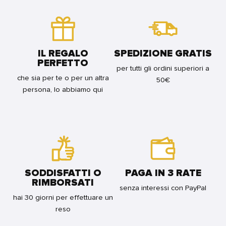
NEXUS,
TERRIFICANTE
GIGI'
VOL.
-
FOR
3
LANTERNA
BUNDLE
FOR
VERDE
BUNDLE
PRESENTA
FOR
IL REGALO
SPEDIZIONE GRATIS
BUNDLE
PERFETTO
per tutti gli ordini superiori a
che sia per te o per un altra
50€
persona, lo abbiamo qui
SODDISFATTI O
PAGA IN 3 RATE
RIMBORSATI
senza interessi con PayPal
hai 30 giorni per effettuare un
reso