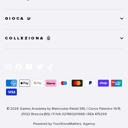
GIOCA 🧩
COLLEZIONA 🤖
INSERISCI
ISCRIVITI
LA
Instagram
Facebook
YouTube
Twitter
TikTok
TUA
EMAIL
© 2026 Games Academy by Manicomix Retail SRL | Corso Palestro 19/B,
25122 Brescia (BS) | P.IVA 02749320988 | REA 475299
Powered by YourStoreMatters. Agency