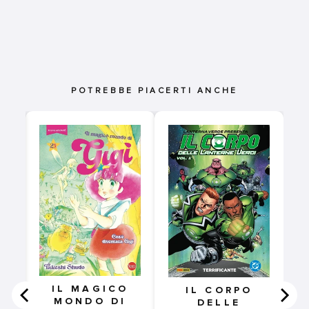
POTREBBE PIACERTI ANCHE
LA
NE
SI
AL
IL MAGICO
IL CORPO
MONDO DI
DELLE