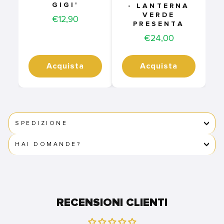
GIGI'
- LANTERNA
VERDE
Price
€12,90
PRESENTA
Price
€24,00
Acquista
Acquista
SPEDIZIONE
HAI DOMANDE?
RECENSIONI CLIENTI