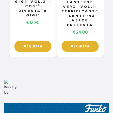
GIGI' VOL.2 -
LANTERNE
COS'È
VERDI VOL.1:
DIVENTATA
TERRIFICANTE
GIGI'
- LANTERNA
VERDE
Price
€12,90
PRESENTA
Price
€24,00
Acquista
Acquista