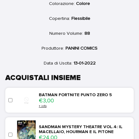
Colorazione:
Colore
Copertina:
Flessibile
Numero Volume:
88
Produttore:
PANINI COMICS
Data di Uscita:
13-01-2022
ACQUISTALI INSIEME
BATMAN FORTNITE PUNTO ZERO 5
Price
€3,00
+ info
SANDMAN MYSTERY THEATRE VOL.4: IL
MACELLAIO, HOURMAN E IL PITONE
Price
€24,00