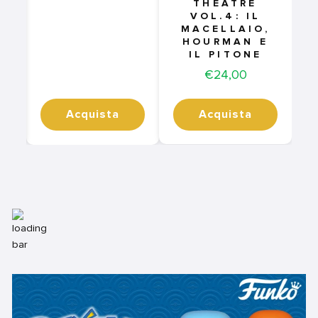
THEATRE
VOL.4: IL
MACELLAIO,
HOURMAN E
IL PITONE
Price
€24,00
Acquista
Acquista