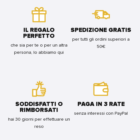
JOKER!
E
3
IL
FOR
PITONE
BUNDLE
FOR
BUNDLE
IL REGALO
SPEDIZIONE GRATIS
PERFETTO
per tutti gli ordini superiori a
che sia per te o per un altra
50€
persona, lo abbiamo qui
SODDISFATTI O
PAGA IN 3 RATE
RIMBORSATI
senza interessi con PayPal
hai 30 giorni per effettuare un
reso