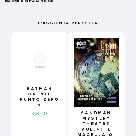
Banner e la Porta Verde!
L'AGGIUNTA PERFETTA
BATMAN
FORTNITE
PUNTO ZERO
5
Price
€3,00
SANDMAN
MYSTERY
THEATRE
VOL.4: IL
MACELLAIO,