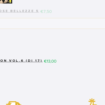
Price
€7,50
OSE BELLEZZE 5
Price
€13,00
ON VOL.6 (DI 17)