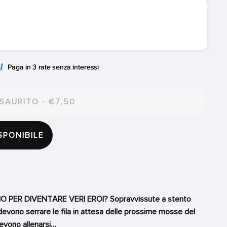
SAURITO · €7,50
SPONIBILE
 PER DIVENTARE VERI EROI? Sopravvissute a stento
h devono serrare le fila in attesa delle prossime mosse del
devono allenarsi…