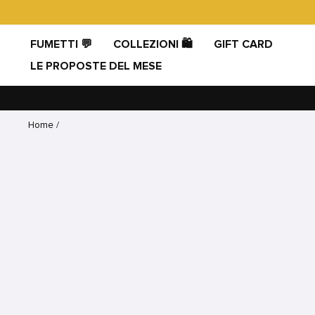
Vai
direttamente
ai
FUMETTI 💬
COLLEZIONI 🛍️
GIFT CARD
contenuti
LE PROPOSTE DEL MESE
Home
/