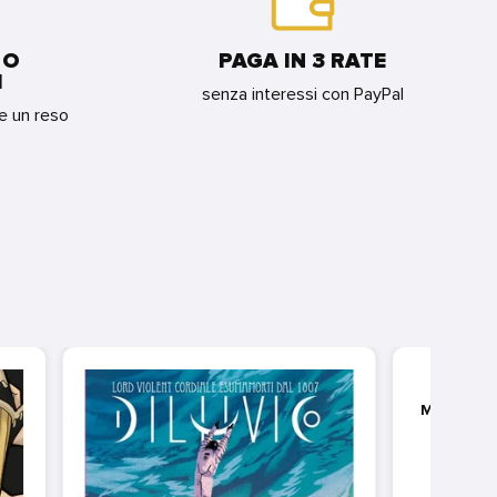
 O
PAGA IN 3 RATE
I
senza interessi con PayPal
re un reso
D'A
MOSCH