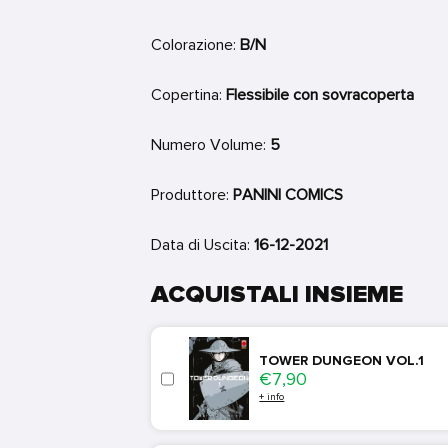
Colorazione:
B/N
Copertina:
Flessibile con sovracoperta
Numero Volume:
5
Produttore:
PANINI COMICS
Data di Uscita:
16-12-2021
ACQUISTALI INSIEME
TOWER DUNGEON VOL.1
Price
€7,90
+ info