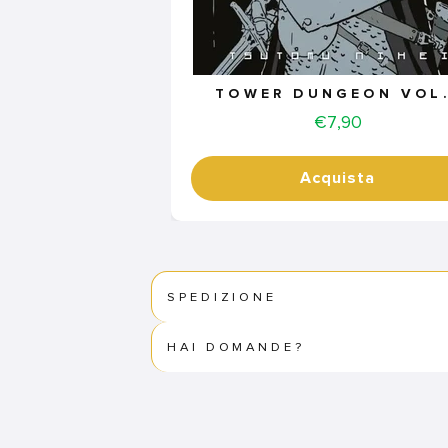
TOWER DUNGEON VOL.
Price
€7,90
Acquista
SPEDIZIONE
HAI DOMANDE?