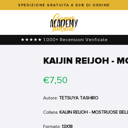
SPEDIZIONE GRATUITA A 50€ DI ORDINE
Metti
in
pausa
presentazione
★★★★★ 1.000+ Recensioni Verificate
KAIJIN REIJOH - 
Prezzo
€7,50
di
listino
Autore:
TETSUYA TASHIRO
Collana:
KAIJIN REIJOH - MOSTRUOSE BE
Formato:
13X18