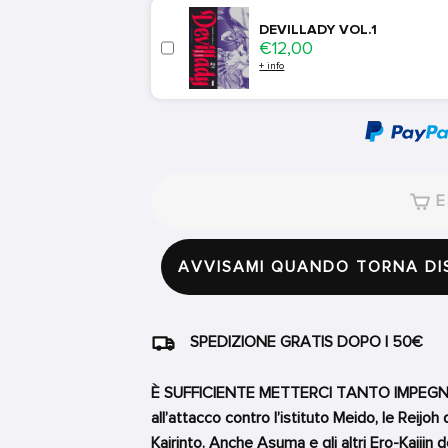
DEVILLADY VOL.1
Price
€12,00
+ info
E
AVVISAMI QUANDO TORNA DI
SPEDIZIONE GRATIS DOPO I 50€
È SUFFICIENTE METTERCI TANTO IMPEGNO
all’attacco contro l’istituto Meido, le Reijo
Kairinto. Anche Asuma e gli altri Ero-Kaijin 