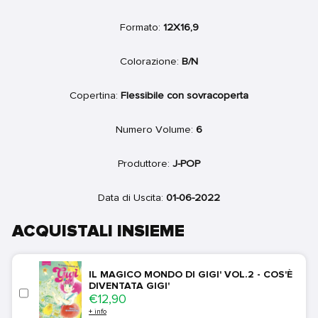
Formato:
12X16,9
Colorazione:
B/N
Copertina:
Flessibile con sovracoperta
Numero Volume:
6
Produttore:
J-POP
Data di Uscita:
01-06-2022
ACQUISTALI INSIEME
IL MAGICO MONDO DI GIGI' VOL.2 - COS'È
DIVENTATA GIGI'
Price
€12,90
+ info