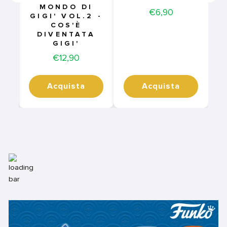
MONDO DI
Price
€6,90
GIGI' VOL.2 -
COS'È
DIVENTATA
GIGI'
Price
€12,90
Acquista
Acquista