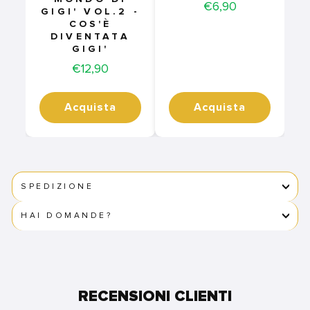
Price
€6,90
GIGI' VOL.2 -
COS'È
DIVENTATA
GIGI'
Price
€12,90
Acquista
Acquista
SPEDIZIONE
HAI DOMANDE?
RECENSIONI CLIENTI