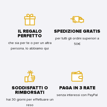
-
BUNDLE
DIVENTATA
REGULAR
GIGI'
FOR
FOR
BUNDLE
BUNDLE
IL REGALO
SPEDIZIONE GRATIS
PERFETTO
per tutti gli ordini superiori a
che sia per te o per un altra
50€
persona, lo abbiamo qui
SODDISFATTI O
PAGA IN 3 RATE
RIMBORSATI
senza interessi con PayPal
hai 30 giorni per effettuare un
reso