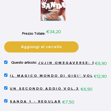
Price
€34,20
Prezzo Totale:
Aggiungi al carrello
SELECT
Price
€6,90
JUJIN OMEGAVERSE: REMNA
JUJIN
OMEGAVERSE:
SELECT
REMNANT
Price
€12,90
IL MAGICO MONDO DI GIGI' VOL.2 - C
IL
6
MAGICO
FOR
SELECT
MONDO
Price
€6,90
BUNDLE
UN SECONDO ADDIO VOL.3
UN
DI
SECONDO
GIGI'
SELECT
ADDIO
Price
€7,50
VOL.2
SANDA 1 - REGULAR
SANDA
VOL.3
-
1
FOR
COS'È