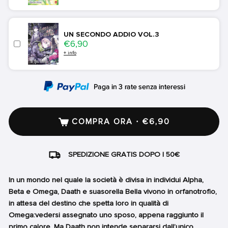
UN SECONDO ADDIO VOL.3
Price
€6,90
+ info
COMPRA ORA · €6,90
SPEDIZIONE GRATIS DOPO I 50€
In un mondo nel quale la società è divisa in individui Alpha,
Beta e Omega, Daath e suasorella Bella vivono in orfanotrofio,
in attesa del destino che spetta loro in qualità di
Omega:vedersi assegnato uno sposo, appena raggiunto il
primo calore. Ma Daath non intende separarsi dall’unico