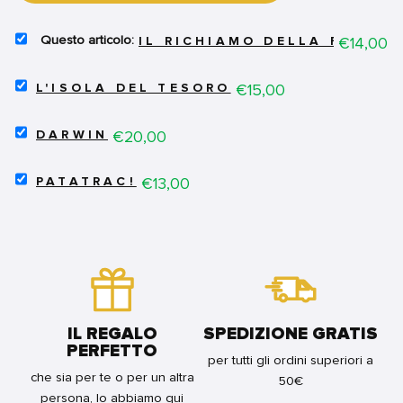
SELECT
Price
€14,00
IL RICHIAMO DELLA FOREST
IL
RICHIAMO
SELECT
DELLA
Price
€15,00
L'ISOLA DEL TESORO
L'ISOLA
FORESTA
DEL
FOR
SELECT
TESORO
Price
€20,00
BUNDLE
DARWIN
DARWIN
FOR
FOR
BUNDLE
SELECT
BUNDLE
Price
€13,00
PATATRAC!
PATATRAC!
FOR
BUNDLE
IL REGALO
SPEDIZIONE GRATIS
PERFETTO
per tutti gli ordini superiori a
che sia per te o per un altra
50€
persona, lo abbiamo qui