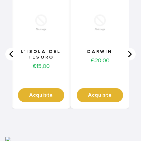
N
L'ISOLA DEL
DARWIN
TESORO
Price
€20,00
Price
€15,00
Acquista
Acquista