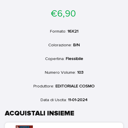
Prezzo
€6,90
di
listino
Formato:
16X21
Colorazione:
B/N
Copertina:
Flessibile
Numero Volume:
103
Produttore:
EDITORIALE COSMO
Data di Uscita:
11-01-2024
ACQUISTALI INSIEME