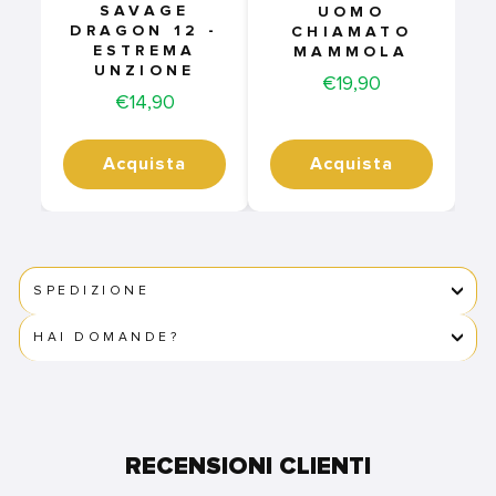
SAVAGE
UOMO
DRAGON 12 -
CHIAMATO
ESTREMA
MAMMOLA
UNZIONE
Price
€19,90
Price
€14,90
Acquista
Acquista
SPEDIZIONE
HAI DOMANDE?
RECENSIONI CLIENTI