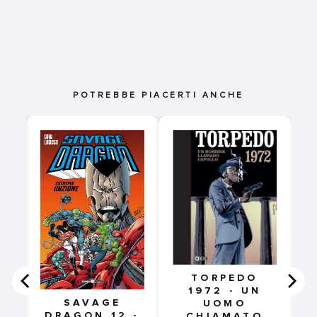
POTREBBE PIACERTI ANCHE
I
TORPEDO
1972 - UN
SAVAGE
UOMO
DRAGON 12 -
CHIAMATO