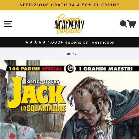
Vai
SPEDIZIONE GRATUITA A 50€ DI ORDINE
direttamente
Metti
ai
in
NAVIGAZIONE DEL SITO
CER
C
contenuti
pausa
presentazione
★★★★★ 1.000+ Recensioni Verificate
Home
/