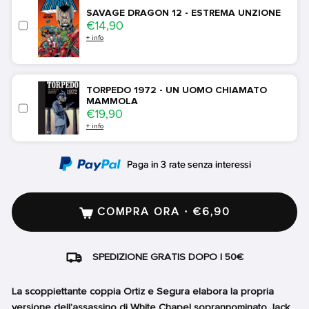
SAVAGE DRAGON 12 - ESTREMA UNZIONE
Price
€14,90
+ info
TORPEDO 1972 - UN UOMO CHIAMATO
MAMMOLA
Price
€19,90
+ info
COMPRA ORA · €6,90
SPEDIZIONE GRATIS DOPO I 50€
La scoppiettante coppia Ortiz e Segura elabora la propria
versione dell’assassino di White Chapel soprannominato Jack