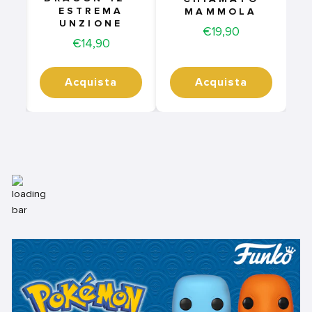
ESTREMA
MAMMOLA
UNZIONE
Price
€19,90
Price
€14,90
Acquista
Acquista