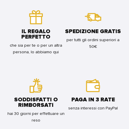
WRIGHTSON
MAMMOLA
FOR
FOR
FOR
BUNDLE
BUNDLE
BUNDLE
IL REGALO
SPEDIZIONE GRATIS
PERFETTO
per tutti gli ordini superiori a
che sia per te o per un altra
50€
persona, lo abbiamo qui
SODDISFATTI O
PAGA IN 3 RATE
RIMBORSATI
senza interessi con PayPal
hai 30 giorni per effettuare un
reso