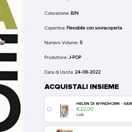
Colorazione:
B/N
Copertina:
Flessibile con sovracoperta
Numero Volume:
5
Produttore:
J-POP
Data di Uscita:
24-08-2022
ACQUISTALI INSIEME
HELEN DI WYNDHORN - VAR
Price
€22,00
+ info