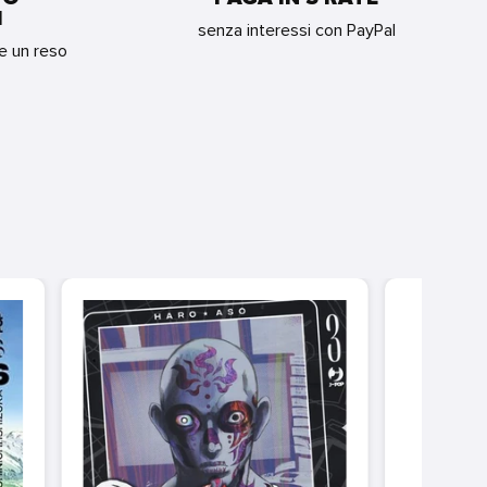
I
senza interessi con PayPal
re un reso
GAKU