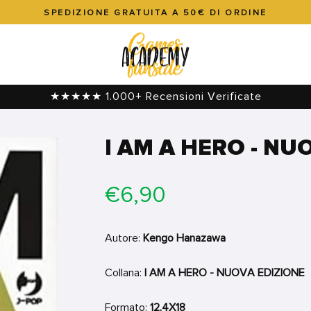
SPEDIZIONE GRATUITA A 50€ DI ORDINE
Metti
in
pausa
presentazione
★★★★★ 1.000+ Recensioni Verificate
I AM A HERO - NU
Prezzo
€6,90
di
listino
Autore:
Kengo Hanazawa
Collana:
I AM A HERO - NUOVA EDIZIONE
Formato:
12,4X18