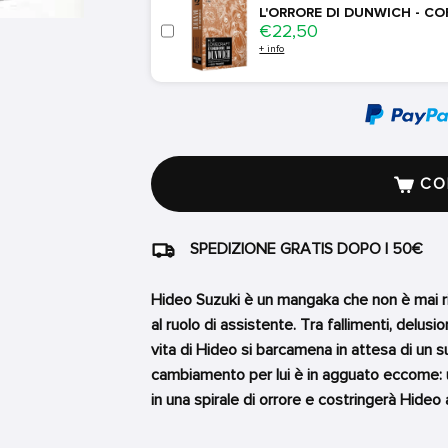
L'ORRORE DI DUNWICH - CO
Price
€22,50
+ info
COM
SPEDIZIONE GRATIS DOPO I 50€
Hideo Suzuki è un mangaka che non è mai ri
al ruolo di assistente. Tra fallimenti, delus
vita di Hideo si barcamena in attesa di un 
cambiamento per lui è in agguato eccome: un
in una spirale di orrore e costringerà Hideo 