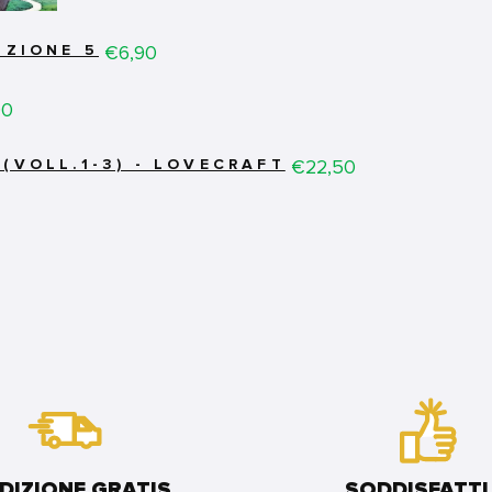
Price
€6,90
IZIONE 5
00
Price
€22,50
(VOLL.1-3) - LOVECRAFT
DIZIONE GRATIS
SODDISFATTI