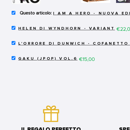
SELECT
I AM A HERO - NUOVA ED
I
AM
SELECT
A
Price
€22,
HELEN DI WYNDHORN - VARIANT
HELEN
HERO
DI
-
SELECT
WYNDHORN
NUOVA
L'ORRORE DI DUNWICH - COFANETTO 
L'ORRORE
-
EDIZIONE
DI
VARIANT
5
SELECT
DUNWICH
Price
€15,00
FOR
GAKU (JPOP) VOL.6
FOR
GAKU
-
BUNDLE
BUNDLE
(JPOP)
COFANETTO
VOL.6
(VOLL.1-
FOR
3)
BUNDLE
-
LOVECRAFT
FOR
BUNDLE
IL REGALO PERFETTO
SPE