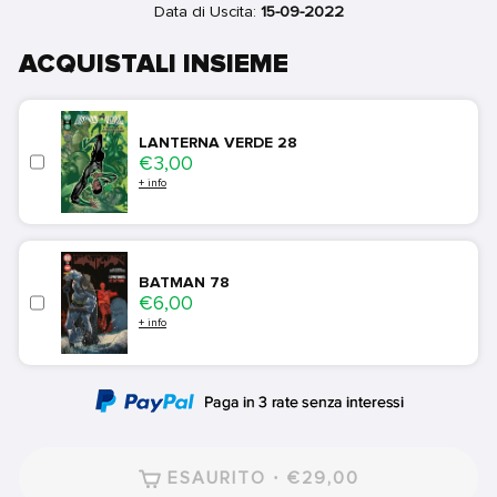
Data di Uscita:
15-09-2022
ACQUISTALI INSIEME
LANTERNA VERDE 28
Price
€3,00
+ info
BATMAN 78
Price
€6,00
+ info
ESAURITO · €29,00