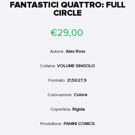
FANTASTICI QUATTRO: FULL
CIRCLE
Prezzo
€29,00
di
listino
Autore:
Alex Ross
Collana:
VOLUME SINGOLO
Formato:
21,5X27,9
Colorazione:
Colore
Copertina:
Rigida
Produttore:
PANINI COMICS