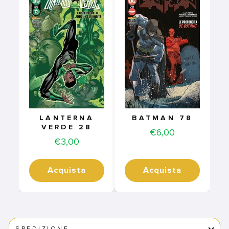
LANTERNA
BATMAN 78
VERDE 28
Price
€6,00
Price
€3,00
Acquista
Acquista
SPEDIZIONE