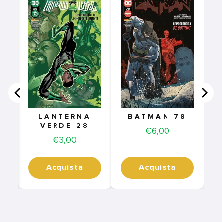
-
ON
IS
LANTERNA
BATMAN 78
VERDE 28
Price
€6,00
Price
€3,00
Acquista
Acquista