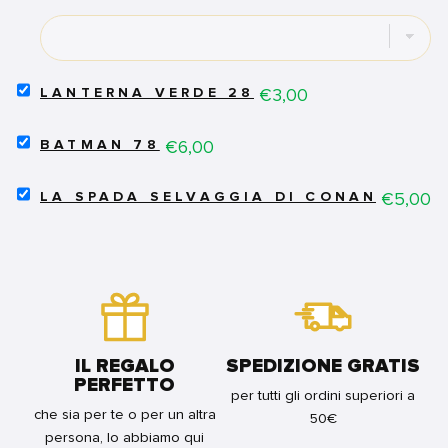
QUATTRO:
FULL
CIRCLE
FOR
BUNDLE
SELECT
Price
€3,00
LANTERNA VERDE 28
LANTERNA
VERDE
SELECT
28
Price
€6,00
BATMAN 78
BATMAN
FOR
78
BUNDLE
SELECT
FOR
Price
€5,00
LA SPADA SELVAGGIA DI CONAN 11
LA
BUNDLE
SPADA
SELVAGGIA
DI
CONAN
11
FOR
BUNDLE
IL REGALO
SPEDIZIONE GRATIS
PERFETTO
per tutti gli ordini superiori a
che sia per te o per un altra
50€
persona, lo abbiamo qui