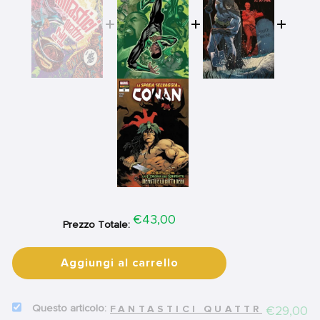
Price
€43,00
Prezzo Totale:
Aggiungi al carrello
SELECT
Price
€29,00
FANTASTICI QUATTRO: FULL
FANTASTICI