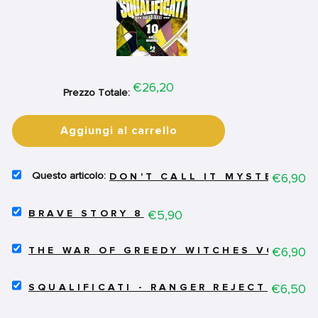
Price
€26,20
Prezzo Totale:
Aggiungi al carrello
SELECT
Price
€6,90
DON'T CALL IT MYSTERY - 
DON'T
CALL
SELECT
IT
Price
€5,90
BRAVE STORY 8
BRAVE
MYSTERY
STORY
-
SELECT
8
Price
€6,90
MYSTERY
THE WAR OF GREEDY WITCHES VOL.9
THE
FOR
TO
WAR
BUNDLE
IU
SELECT
OF
Price
€6,50
SQUALIFICATI - RANGER REJECT VOL.1
NAKARE
SQUALIFICATI
GREEDY
VOL.4
-
WITCHES
FOR