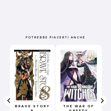
POTREBBE PIACERTI ANCHE
O
RT
BRAVE STORY
THE WAR OF
8
GREEDY