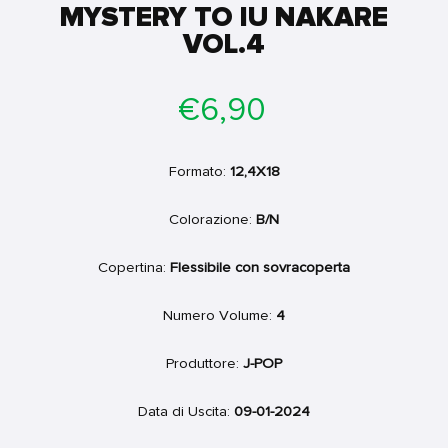
MYSTERY TO IU NAKARE
VOL.4
Prezzo
€6,90
di
listino
Formato:
12,4X18
Colorazione:
B/N
Copertina:
Flessibile con sovracoperta
Numero Volume:
4
Produttore:
J-POP
Data di Uscita:
09-01-2024