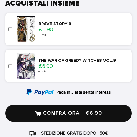
ACQUISTALI INSIEME
BRAVE STORY 8
Price
€5,90
+ info
THE WAR OF GREEDY WITCHES VOL.9
Price
€6,90
+ info
COMPRA ORA · €6,90
SPEDIZIONE GRATIS DOPO I 50€