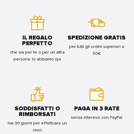
RANGER
VOL.9
BUNDLE
REJECT
FOR
VOL.10
BUNDLE
FOR
BUNDLE
IL REGALO
SPEDIZIONE GRATIS
PERFETTO
per tutti gli ordini superiori a
che sia per te o per un altra
50€
persona, lo abbiamo qui
SODDISFATTI O
PAGA IN 3 RATE
RIMBORSATI
senza interessi con PayPal
hai 30 giorni per effettuare un
reso