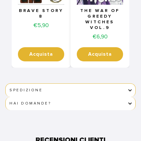
BRAVE STORY
THE WAR OF
8
GREEDY
WITCHES
Price
€5,90
VOL.9
Price
€6,90
Acquista
Acquista
SPEDIZIONE
HAI DOMANDE?
RECENSIONI CLIENTI