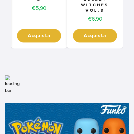
WITCHES
Price
€5,90
VOL.9
Price
€6,90
Acquista
Acquista