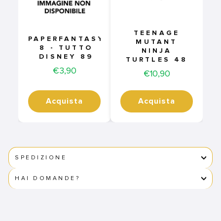
TEENAGE
PAPERFANTASY
MUTANT
8 - TUTTO
NINJA
DISNEY 89
TURTLES 48
Price
€3,90
Price
€10,90
Acquista
Acquista
SPEDIZIONE
HAI DOMANDE?