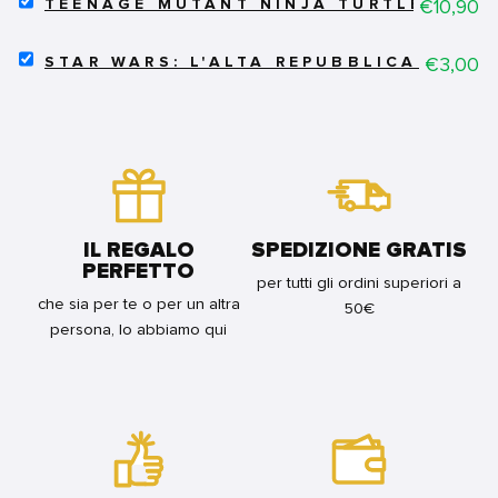
-
Price
€10,90
TEENAGE MUTANT NINJA TURTLES 48
TEENAGE
TUTTO
MUTANT
DISNEY
SELECT
NINJA
Price
€3,00
89
STAR WARS: L'ALTA REPUBBLICA 22
STAR
TURTLES
FOR
WARS:
48
BUNDLE
L'ALTA
FOR
REPUBBLICA
BUNDLE
22
FOR
BUNDLE
IL REGALO
SPEDIZIONE GRATIS
PERFETTO
per tutti gli ordini superiori a
che sia per te o per un altra
50€
persona, lo abbiamo qui