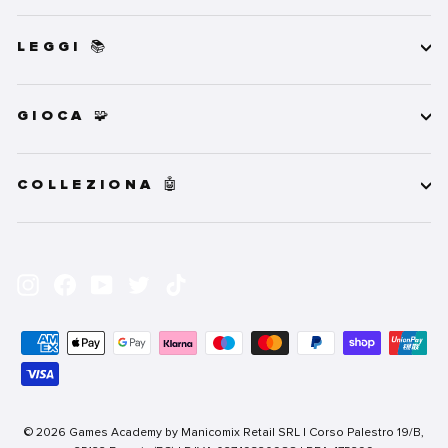
LEGGI 📚
GIOCA 🧩
COLLEZIONA 🤖
INSERISCI
ISCRIVITI
LA
Instagram
Facebook
YouTube
Twitter
TikTok
TUA
EMAIL
© 2026 Games Academy by Manicomix Retail SRL | Corso Palestro 19/B,