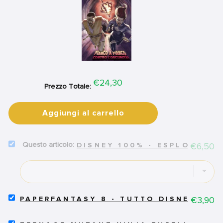
Price
€24,30
Prezzo Totale:
Aggiungi al carrello
SELECT
Price
€6,50
DISNEY 100% - ESPLORATOR
DISNEY
100%
-
ESPLORATORI
FOR
BUNDLE
SELECT
Price
€3,90
PAPERFANTASY 8 - TUTTO DISNEY 89
PAPERFANTASY
8
SELECT