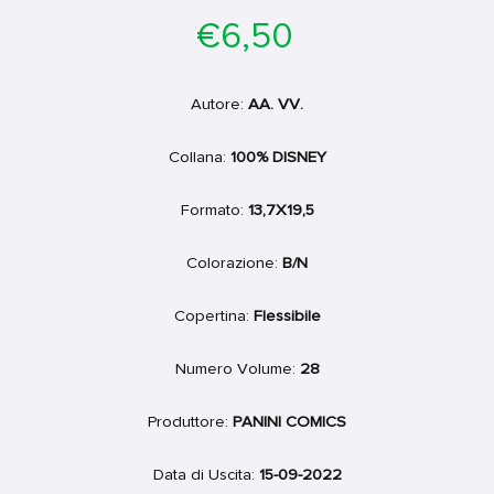
Prezzo
€6,50
di
listino
Autore:
AA. VV.
Collana:
100% DISNEY
Formato:
13,7X19,5
Colorazione:
B/N
Copertina:
Flessibile
Numero Volume:
28
Produttore:
PANINI COMICS
Data di Uscita:
15-09-2022