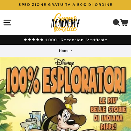
Vai
SPEDIZIONE GRATUITA A 50€ DI ORDINE
direttamente
Metti
ai
in
NAVIGAZIONE DEL SITO
CER
C
contenuti
pausa
presentazione
★★★★★ 1.000+ Recensioni Verificate
Home
/