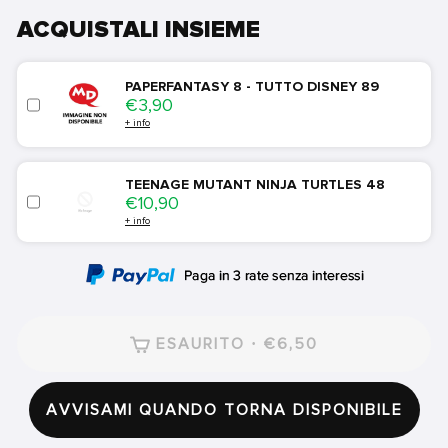
ACQUISTALI INSIEME
PAPERFANTASY 8 - TUTTO DISNEY 89
Price
€3,90
+ info
TEENAGE MUTANT NINJA TURTLES 48
Price
€10,90
+ info
ESAURITO · €6,50
AVVISAMI QUANDO TORNA DISPONIBILE