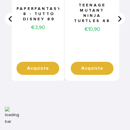
TEENAGE
PAPERFANTASY
:
MUTANT
8 - TUTTO
NINJA
DISNEY 89
-
TURTLES 48
Price
€3,90
Price
€10,90
Acquista
Acquista