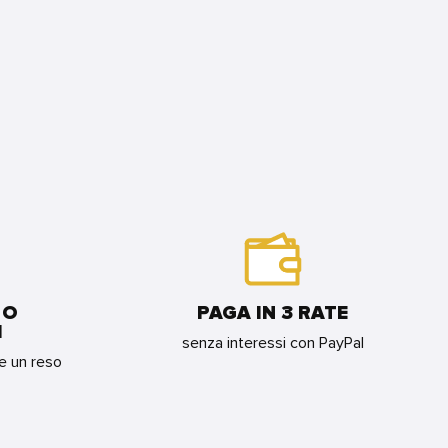
 O
PAGA IN 3 RATE
I
senza interessi con PayPal
re un reso