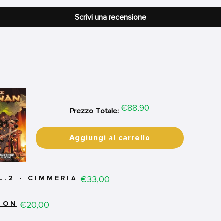
Scrivi una recensione
Price
€88,90
Prezzo Totale:
Aggiungi al carrello
Price
€33,00
.2 - CIMMERIA
Price
€20,00
ION