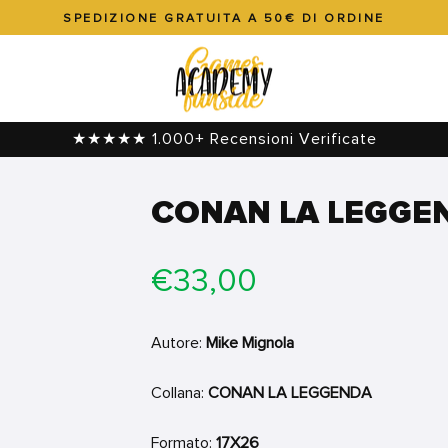
SPEDIZIONE GRATUITA A 50€ DI ORDINE
Metti
in
pausa
presentazione
★★★★★ 1.000+ Recensioni Verificate
CONAN LA LEGGEN
Prezzo
€33,00
di
listino
Autore:
Mike Mignola
Collana:
CONAN LA LEGGENDA
Formato:
17X26