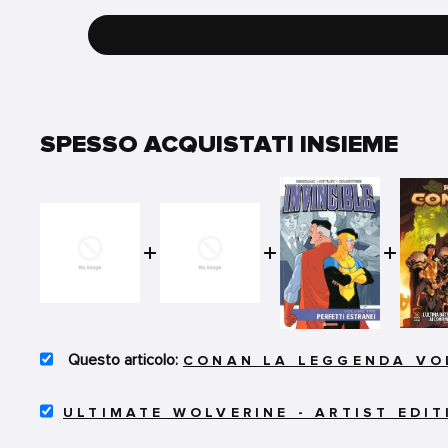
SPESSO ACQUISTATI INSIEME
SELECT
CONAN LA LEGGENDA VOL
CONAN
LA
SELECT
LEGGENDA
ULTIMATE WOLVERINE - ARTIST EDIT
ULTIMATE
VOL.2
WOLVERINE
-