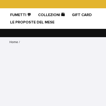
Vai
direttamente
ai
FUMETTI 💬
COLLEZIONI 🛍️
GIFT CARD
contenuti
LE PROPOSTE DEL MESE
Home
/