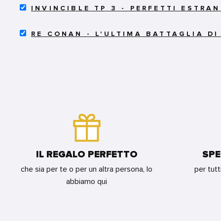
SELECT
-
CIMMERIA
INVINCIBLE TP 3 - PERFETTI ESTRAN
INVINCIBLE
ARTIST
FOR
TP
EDITION
BUNDLE
SELECT
3
FOR
RE CONAN - L'ULTIMA BATTAGLIA D
RE
-
BUNDLE
CONAN
PERFETTI
-
ESTRANEI
L'ULTIMA
FOR
BATTAGLIA
BUNDLE
DI
CONAN
AI
CONFINI
DEL
MONDO
FOR
BUNDLE
IL REGALO PERFETTO
SPE
che sia per te o per un altra persona, lo
per tutt
abbiamo qui