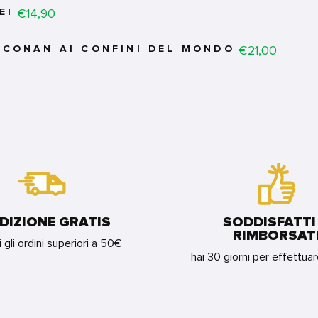
Price
€14,90
EI
Price
€21,00
I CONAN AI CONFINI DEL MONDO
DIZIONE GRATIS
SODDISFATTI
RIMBORSAT
i gli ordini superiori a 50€
hai 30 giorni per effettua