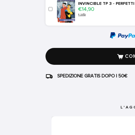
INVINCIBLE TP 3 - PERFETT
Price
€14,90
+ info
COM
SPEDIZIONE GRATIS DOPO I 50€
L'AG