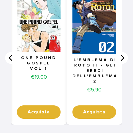
ONE POUND
L'EMBLEMA DI
GOSPEL
2
ROTO II - GLI
VOL.1
EREDI
Price
DELL'EMBLEMA
€19,00
2
Price
€5,90
Acquista
Acquista