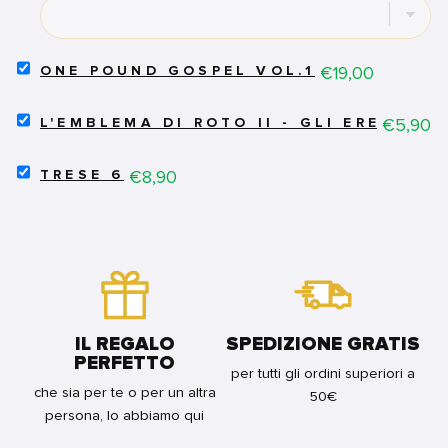
EDITION
-
VOL.15
FOR
SELECT
Price
€19,00
ONE POUND GOSPEL VOL.1
BUNDLE
ONE
POUND
SELECT
GOSPEL
Price
€5,90
L'EMBLEMA DI ROTO II - GLI EREDI DE
L'EMBLEMA
VOL.1
DI
FOR
SELECT
ROTO
Price
€8,90
BUNDLE
TRESE 6
TRESE
II
6
-
FOR
GLI
BUNDLE
EREDI
DELL'EMBLEMA
2
FOR
BUNDLE
IL REGALO
SPEDIZIONE GRATIS
PERFETTO
per tutti gli ordini superiori a
che sia per te o per un altra
50€
persona, lo abbiamo qui