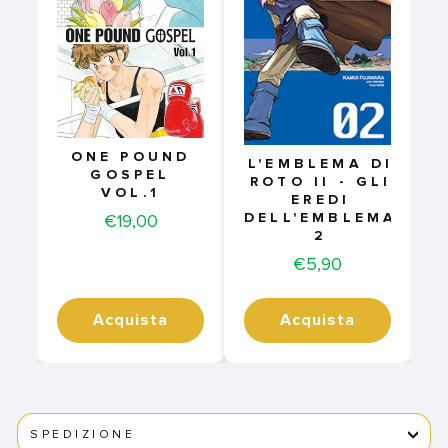
ONE POUND
L'EMBLEMA DI
GOSPEL
ROTO II - GLI
VOL.1
EREDI
Price
DELL'EMBLEMA
€19,00
2
Price
€5,90
Acquista
Acquista
SPEDIZIONE