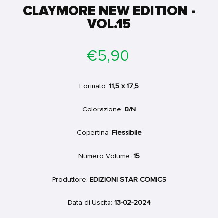
CLAYMORE NEW EDITION -
VOL.15
Prezzo
€5,90
di
listino
Formato:
11,5 x 17,5
Colorazione:
B/N
Copertina:
Flessibile
Numero Volume:
15
Produttore:
EDIZIONI STAR COMICS
Data di Uscita:
13-02-2024