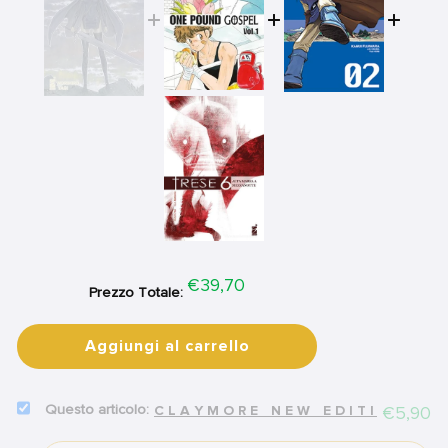
Price
€39,70
Prezzo Totale:
Aggiungi al carrello
SELECT
Price
€5,90
CLAYMORE NEW EDITION - V
CLAYMORE
NEW