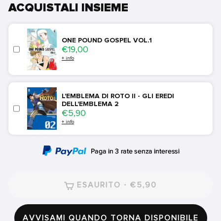
ACQUISTALI INSIEME
ONE POUND GOSPEL VOL.1
Price
€19,00
+ info
L'EMBLEMA DI ROTO II - GLI EREDI
DELL'EMBLEMA 2
Price
€5,90
+ info
ESAURITO · €5,90
AVVISAMI QUANDO TORNA DISPONIBILE