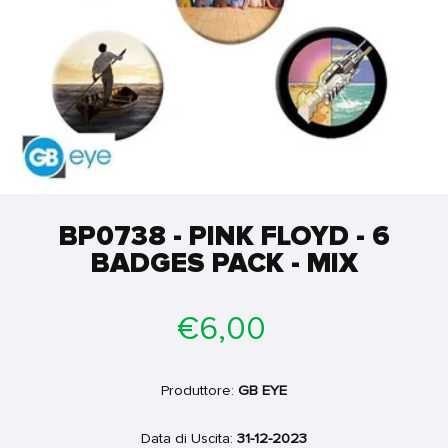
BP0738 - PINK FLOYD - 6
BADGES PACK - MIX
Prezzo
€6,00
di
listino
Produttore:
GB EYE
Data di Uscita:
31-12-2023