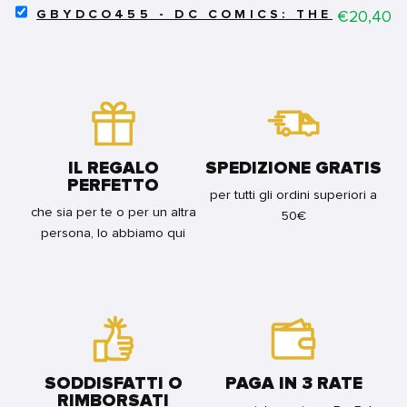
SELECT
THE
Price
€20,40
BUNDLE
FRAMED
GBYDCO455 - DC COMICS: THE FLASH 
GBYDCO455
ROLLING
POSTER
-
STONES
(30.5X40.6)
DC
-
-
COMICS:
FRAMED
SQUAD
THE
POSTER
UP
FLASH
(30X40)
FOR
2
-
BUNDLE
-
HACKNEY
FRAMED
FOR
IL REGALO
SPEDIZIONE GRATIS
POSTER
BUNDLE
PERFETTO
(30X40)
per tutti gli ordini superiori a
-
che sia per te o per un altra
50€
THE
persona, lo abbiamo qui
FLASH
FOR
BUNDLE
SODDISFATTI O
PAGA IN 3 RATE
RIMBORSATI