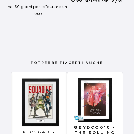
senza interessi con PayPal
hai 30 giorni per effettuare un
reso
POTREBBE PIACERTI ANCHE
-
ER
 -
GBYDCO610 -
PFC3643 -
THE ROLLING