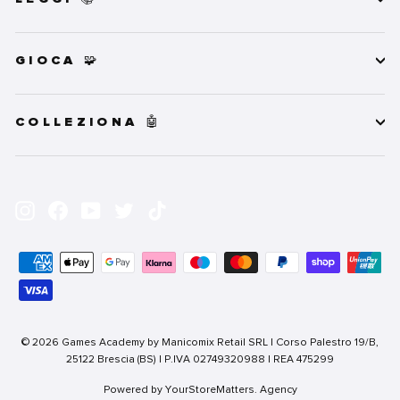
GIOCA 🧩
COLLEZIONA 🤖
INSERISCI
ISCRIVITI
LA
Instagram
Facebook
YouTube
Twitter
TikTok
TUA
EMAIL
© 2026 Games Academy by Manicomix Retail SRL | Corso Palestro 19/B,
25122 Brescia (BS) | P.IVA 02749320988 | REA 475299
Powered by YourStoreMatters. Agency