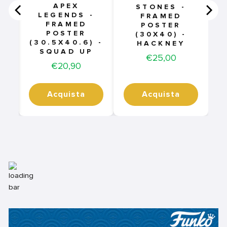
APEX
STONES -
LEGENDS -
FRAMED
FRAMED
POSTER
POSTER
(30X40) -
(30.5X40.6) -
HACKNEY
SQUAD UP
Price
€25,00
Price
€20,90
Acquista
Acquista