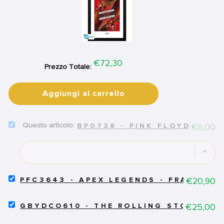
Price
€72,30
Prezzo Totale:
Aggiungi al carrello
SELECT
Price
€6,00
BP0738 - PINK FLOYD - 6 B
BP0738
-
PINK
FLOYD
-
6
SELECT
Price
€20,90
PFC3643 - APEX LEGENDS - FRAMED PO
BADGES
PFC3643
PACK
-
SELECT
-
APEX
Price
€25,00
GBYDCO610 - THE ROLLING STONES - 
GBYDCO610
MIX
LEGENDS
-
FOR
-