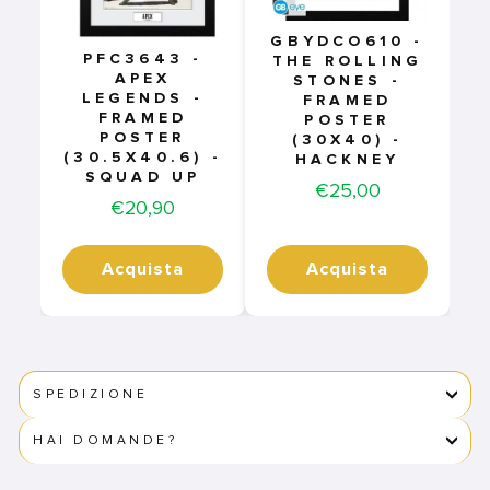
GBYDCO610 -
PFC3643 -
THE ROLLING
APEX
STONES -
LEGENDS -
FRAMED
FRAMED
POSTER
POSTER
(30X40) -
(30.5X40.6) -
HACKNEY
SQUAD UP
Price
€25,00
Price
€20,90
Acquista
Acquista
SPEDIZIONE
HAI DOMANDE?