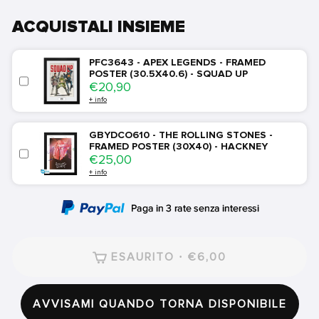
ACQUISTALI INSIEME
PFC3643 - APEX LEGENDS - FRAMED
POSTER (30.5X40.6) - SQUAD UP
Price
€20,90
+ info
GBYDCO610 - THE ROLLING STONES -
FRAMED POSTER (30X40) - HACKNEY
Price
€25,00
+ info
ESAURITO · €6,00
AVVISAMI QUANDO TORNA DISPONIBILE