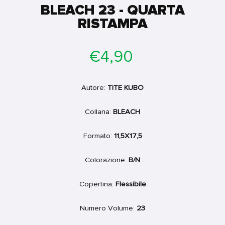
BLEACH 23 - QUARTA
RISTAMPA
Prezzo
€4,90
di
listino
Autore:
TITE KUBO
Collana:
BLEACH
Formato:
11,5X17,5
Colorazione:
B/N
Copertina:
Flessibile
Numero Volume:
23