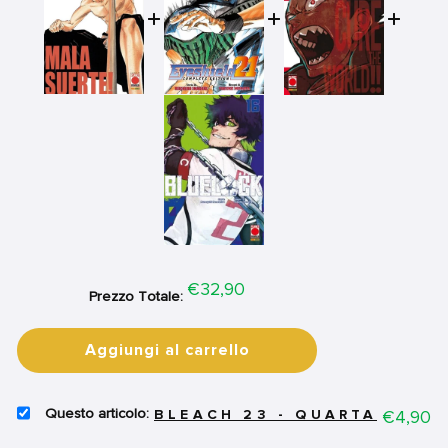
Price
€32,90
Prezzo Totale:
Aggiungi al carrello
SELECT
Price
€4,90
BLEACH 23 - QUARTA RIST
BLEACH
23