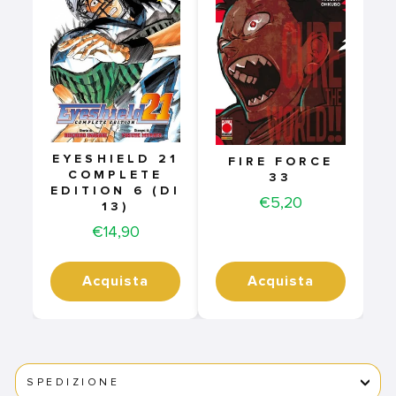
EYESHIELD 21
FIRE FORCE
COMPLETE
33
EDITION 6 (DI
Price
€5,20
13)
Price
€14,90
Acquista
Acquista
SPEDIZIONE