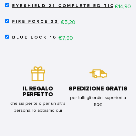
SELECT
-
Price
€14,90
EYESHIELD 21 COMPLETE EDITION 6 (DI
EYESHIELD
QUARTA
21
RISTAMPA
SELECT
COMPLETE
Price
€5,20
FOR
FIRE FORCE 33
FIRE
EDITION
BUNDLE
FORCE
6
SELECT
33
Price
€7,90
(DI
BLUE LOCK 16
BLUE
FOR
13)
LOCK
BUNDLE
FOR
16
BUNDLE
FOR
BUNDLE
IL REGALO
SPEDIZIONE GRATIS
PERFETTO
per tutti gli ordini superiori a
che sia per te o per un altra
50€
persona, lo abbiamo qui