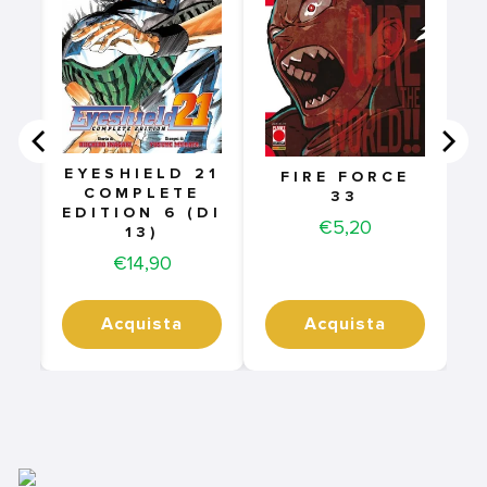
EYESHIELD 21
FIRE FORCE
COMPLETE
33
EDITION 6 (DI
Price
€5,20
13)
Price
€14,90
Acquista
Acquista