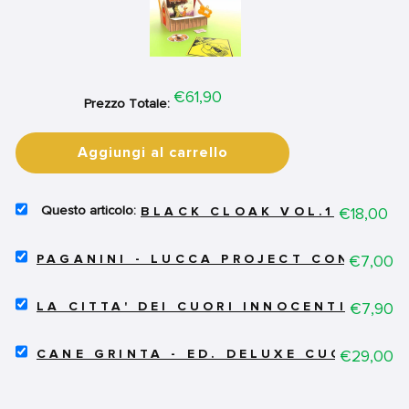
Price
€61,90
Prezzo Totale:
Aggiungi al carrello
SELECT
Price
€18,00
BLACK CLOAK VOL.1
BLACK
CLOAK
SELECT
VOL.1
Price
€7,00
PAGANINI - LUCCA PROJECT CONTEST 
PAGANINI
FOR
-
BUNDLE
SELECT
LUCCA
Price
€7,90
LA CITTA' DEI CUORI INNOCENTI - LU
LA
PROJECT
CITTA'
CONTEST
SELECT
DEI
Price
€29,00
2012
CANE GRINTA - ED. DELUXE CUCCIA
CANE
CUORI
FOR
GRINTA
INNOCENTI
BUNDLE
-
-