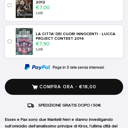
2012
Price
€7,00
+ info
LA CITTA' DEI CUORI INNOCENTI - LUCCA
PROJECT CONTEST 2014
Price
€7,90
+ info
COMPRA ORA · €18,00
SPEDIZIONE GRATIS DOPO I 50€
Essex e Pax sono due Mantelli Neri e stanno investigando
sull’omicidio dell’amatissimo principe di Kiros, l’ultima città del