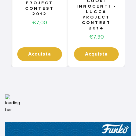
CUORI
PROJECT
INNOCENTI -
CONTEST
LUCCA
2012
PROJECT
Price
€7,00
CONTEST
2014
Price
€7,90
Acquista
Acquista