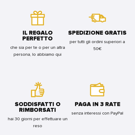
ED.
LUCCA
DELUXE
PROJECT
CUCCIA
CONTEST
FOR
2014
BUNDLE
FOR
BUNDLE
IL REGALO
SPEDIZIONE GRATIS
PERFETTO
per tutti gli ordini superiori a
che sia per te o per un altra
50€
persona, lo abbiamo qui
SODDISFATTI O
PAGA IN 3 RATE
RIMBORSATI
senza interessi con PayPal
hai 30 giorni per effettuare un
reso