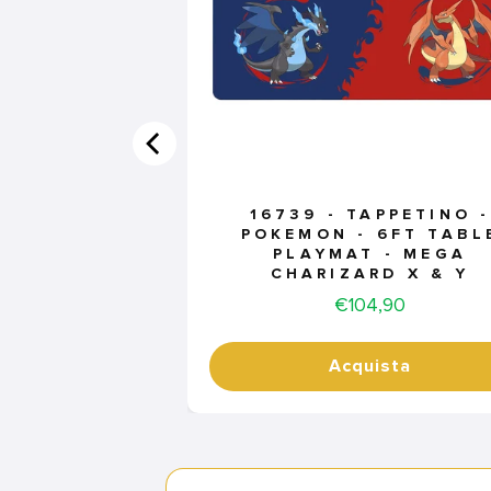
16739 - TAPPETINO -
POKEMON - 6FT TABL
PLAYMAT - MEGA
CHARIZARD X & Y
Price
€104,90
Acquista