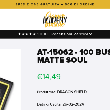
SPEDIZIONE GRATUITA A 50€ DI ORDINE
Metti
in
pausa
presentazione
★★★★★ 1.000+ Recensioni Verificate
AT-15062 - 100 B
MATTE SOUL
Prezzo
€14,49
di
listino
Produttore:
DRAGON SHIELD
Data di Uscita:
26-02-2024