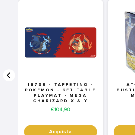
16739 - TAPPETINO -
AT
POKEMON - 6FT TABLE
BUST
PLAYMAT - MEGA
M
CHARIZARD X & Y
Price
€104,90
Acquista