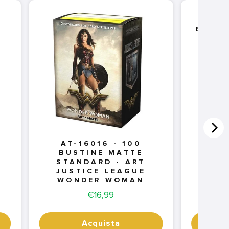
AT
BUSTI
DUAL
AT-16016 - 100
BUSTINE MATTE
STANDARD - ART
JUSTICE LEAGUE
WONDER WOMAN
Price
€16,99
Acquista