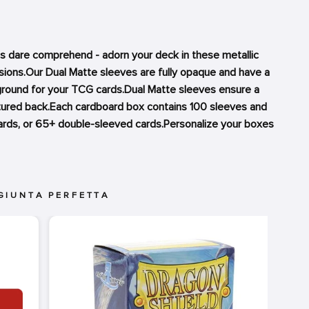
 dare comprehend - adorn your deck in these metallic
sions.Our Dual Matte sleeves are fully opaque and have a
kground for your TCG cards.Dual Matte sleeves ensure a
xtured back.Each cardboard box contains 100 sleeves and
ards, or 65+ double-sleeved cards.Personalize your boxes
GIUNTA PERFETTA