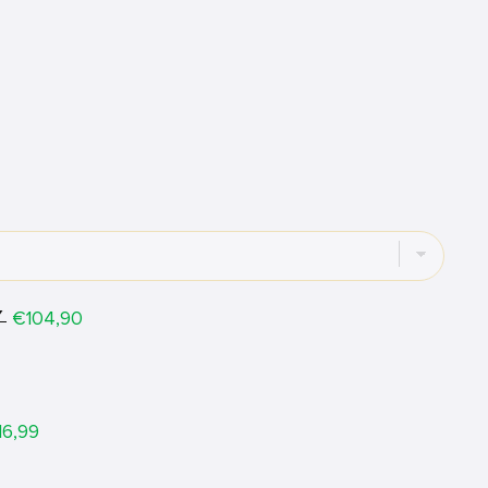
Price
€104,90
Y
ice
16,99