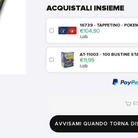
ACQUISTALI INSIEME
16739 - TAPPETINO - POKE
Price
€104,90
+ info
AT-11003 - 100 BUSTINE S
Price
€11,99
+ info
ES
AVVISAMI QUANDO TORNA DI