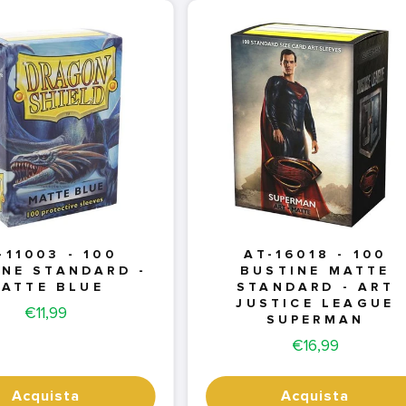
-11003 - 100
AT-16018 - 100
INE STANDARD -
BUSTINE MATTE
ATTE BLUE
STANDARD - ART
JUSTICE LEAGUE
Price
€11,99
SUPERMAN
Price
€16,99
Acquista
Acquista