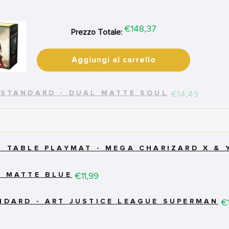
Price
€148,37
Prezzo Totale:
Aggiungi al carrello
Price
€14,49
E STANDARD - DUAL MATTE SOUL
T TABLE PLAYMAT - MEGA CHARIZARD X & 
Price
€11,99
- MATTE BLUE
Pr
€
ANDARD - ART JUSTICE LEAGUE SUPERMAN