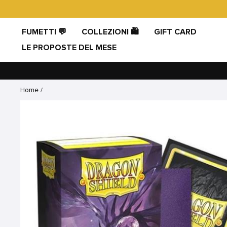
Vai
direttamente
ai
FUMETTI 💬
COLLEZIONI 🛍️
GIFT CARD
contenuti
LE PROPOSTE DEL MESE
Home
/