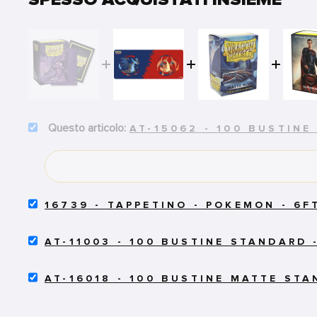
SELECT
AT-15062 - 100 BUSTIN
AT-
15062
-
100
BUSTINE
STANDARD
SELECT
16739 - TAPPETINO - POKEMON - 6F
-
16739
DUAL
-
SELECT
MATTE
TAPPETINO
AT-11003 - 100 BUSTINE STANDARD 
AT-
SOUL
-
11003
FOR
POKEMON
SELECT
-
BUNDLE
-
AT-16018 - 100 BUSTINE MATTE ST
AT-
100
6FT
16018
BUSTINE
TABLE
-
STANDARD