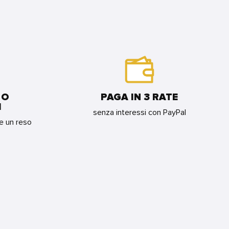
 O
PAGA IN 3 RATE
I
senza interessi con PayPal
re un reso