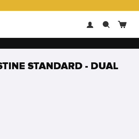
ACCEDI
CERCA
CARR
USTINE STANDARD - DUAL