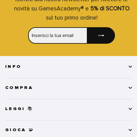
novità su GamesAcademy® e
5% di SCONTO
sul tuo primo ordine!
INSERISCI
ISCRIVITI
LA
TUA
EMAIL
INFO
COMPRA
LEGGI 📚
GIOCA 🧩