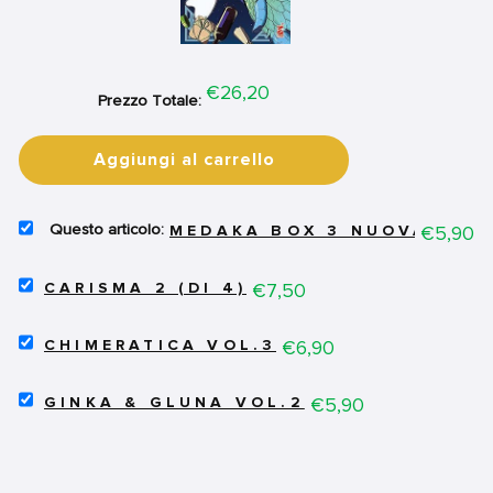
Price
€26,20
Prezzo Totale:
Aggiungi al carrello
SELECT
Price
€5,90
MEDAKA BOX 3 NUOVA EDIZ
MEDAKA
BOX
SELECT
3
Price
€7,50
CARISMA 2 (DI 4)
CARISMA
NUOVA
2
EDIZIONE
SELECT
(DI
Price
€6,90
JPOP
CHIMERATICA VOL.3
CHIMERATICA
4)
FOR
VOL.3
FOR
BUNDLE
SELECT
FOR
Price
€5,90
BUNDLE
GINKA & GLUNA VOL.2
GINKA
BUNDLE
&
GLUNA
VOL.2