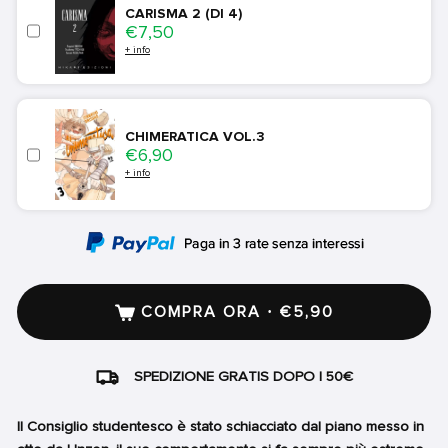
CARISMA 2 (DI 4)
Price
€7,50
+ info
CHIMERATICA VOL.3
Price
€6,90
+ info
COMPRA ORA · €5,90
SPEDIZIONE GRATIS DOPO I 50€
Il Consiglio studentesco è stato schiacciato dal piano messo in