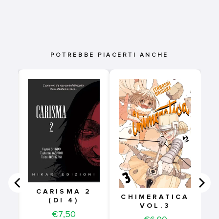
POTREBBE PIACERTI ANCHE
E
CARISMA 2
1
CHIMERATICA
(DI 4)
VOL.3
Price
€7,50