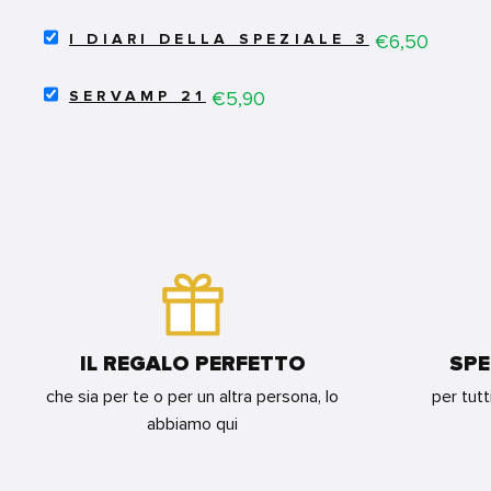
OSCAR
BUNDLE
SELECT
COLLECTION
Price
€6,50
I DIARI DELLA SPEZIALE 3
I
-
DIARI
LE
SELECT
DELLA
Price
€5,90
ROSE
SERVAMP 21
SERVAMP
SPEZIALE
DI
21
3
VERSAILLES
FOR
FOR
5
BUNDLE
BUNDLE
FOR
BUNDLE
IL REGALO PERFETTO
SPE
che sia per te o per un altra persona, lo
per tutt
abbiamo qui