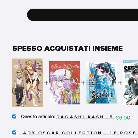
SPESSO ACQUISTATI INSIEME
SELECT
Price
€6,00
DAGASHI KASHI 5
DAGASHI
KASHI
SELECT
5
LADY OSCAR COLLECTION - LE ROSE 
LADY
FOR