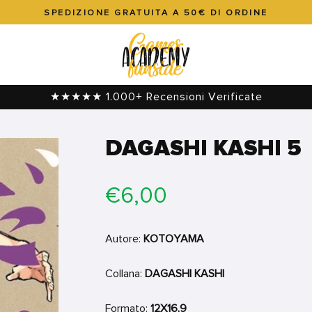
SPEDIZIONE GRATUITA A 50€ DI ORDINE
Metti
in
pausa
presentazione
★★★★★ 1.000+ Recensioni Verificate
DAGASHI KASHI 5
Prezzo
€6,00
di
listino
Autore:
KOTOYAMA
Collana:
DAGASHI KASHI
Formato:
12X16,9