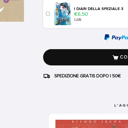
I DIARI DELLA SPEZIALE 3
Price
€6,50
+ info
COM
SPEDIZIONE GRATIS DOPO I 50€
L'AG