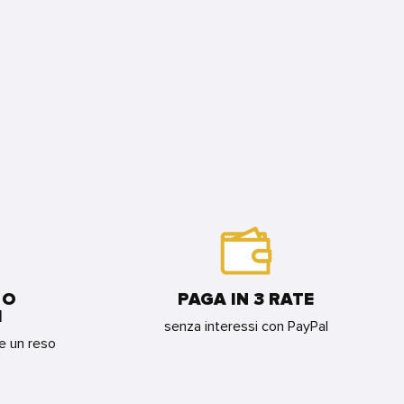
 O
PAGA IN 3 RATE
I
senza interessi con PayPal
re un reso