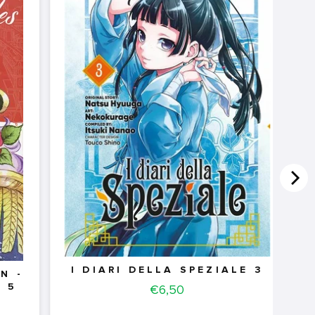
I DIARI DELLA SPEZIALE 3
N -
Price
S 5
€6,50