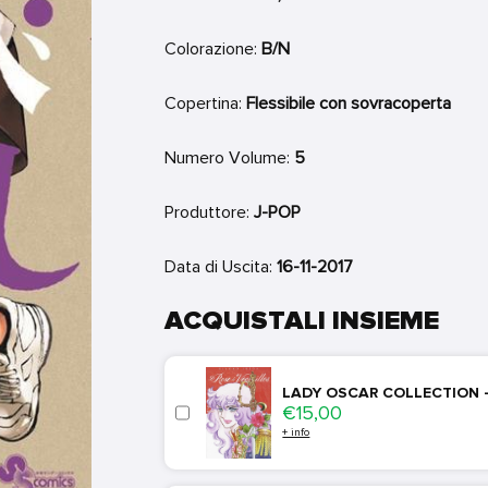
Colorazione:
B/N
Copertina:
Flessibile con sovracoperta
Numero Volume:
5
Produttore:
J-POP
Data di Uscita:
16-11-2017
ACQUISTALI INSIEME
LADY OSCAR COLLECTION - 
Price
€15,00
+ info