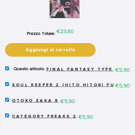
Price
€23,60
Prezzo Totale:
Aggiungi al carrello
SELECT
Price
€5,90
FINAL FANTASY TYPE 0
FINAL
FANTASY
SELECT
TYPE
Price
€5,90
SOUL KEEPER 2 (HITO HITORI FUTARI)
SOUL
0
KEEPER
FOR
SELECT
2
Price
€5,90
BUNDLE
OTOKO ZAKA 8
OTOKO
(HITO
ZAKA
HITORI
SELECT
8
Price
€5,90
FUTARI)
CATEGORY FREAKS 2
CATEGORY
FOR
FOR
FREAKS
BUNDLE
BUNDLE
2