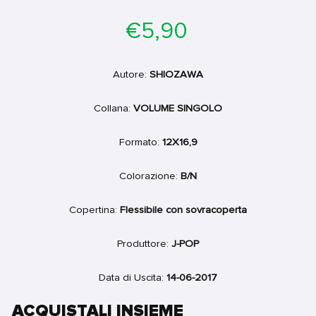
Prezzo
€5,90
di
listino
Autore:
SHIOZAWA
Collana:
VOLUME SINGOLO
Formato:
12X16,9
Colorazione:
B/N
Copertina:
Flessibile con sovracoperta
Produttore:
J-POP
Data di Uscita:
14-06-2017
ACQUISTALI INSIEME