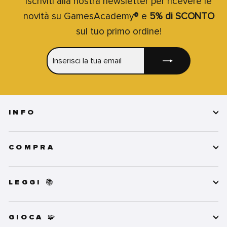
Iscriviti alla nostra newsletter per ricevere le
novità su GamesAcademy® e
5% di SCONTO
sul tuo primo ordine!
INSERISCI
ISCRIVITI
LA
TUA
EMAIL
INFO
COMPRA
LEGGI 📚
GIOCA 🧩