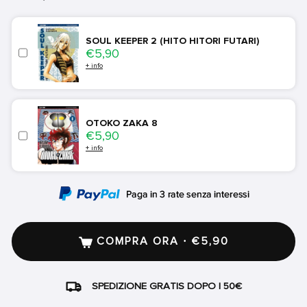
SOUL KEEPER 2 (HITO HITORI FUTARI)
Price
€5,90
+ info
OTOKO ZAKA 8
Price
€5,90
+ info
COMPRA ORA · €5,90
SPEDIZIONE GRATIS DOPO I 50€