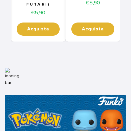
Price
€5,90
FUTARI)
Price
€5,90
Acquista
Acquista