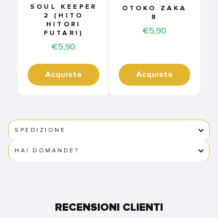
SOUL KEEPER
OTOKO ZAKA
2 (HITO
8
HITORI
Price
€5,90
FUTARI)
Price
€5,90
Acquista
Acquista
SPEDIZIONE
HAI DOMANDE?
RECENSIONI CLIENTI