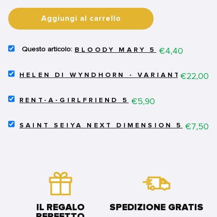
Aggiungi al carrello
SELECT
Price
€4,40
BLOODY MARY 5
BLOODY
MARY
SELECT
5
Price
€22,00
HELEN DI WYNDHORN - VARIANT
HELEN
FOR
DI
BUNDLE
SELECT
WYNDHORN
Price
€5,90
RENT-A-GIRLFRIEND 5
RENT-
-
A-
VARIANT
SELECT
GIRLFRIEND
Price
€7,50
FOR
SAINT SEIYA NEXT DIMENSION 5 BLAC
SAINT
5
BUNDLE
SEIYA
FOR
NEXT
BUNDLE
DIMENSION
5
BLACK
EDITION
FOR
BUNDLE
IL REGALO
SPEDIZIONE GRATIS
PERFETTO