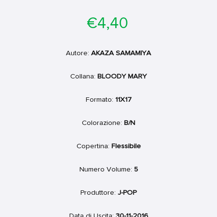
Prezzo
€4,40
di
listino
Autore:
AKAZA SAMAMIYA
Collana:
BLOODY MARY
Formato:
11X17
Colorazione:
B/N
Copertina:
Flessibile
Numero Volume:
5
Produttore:
J-POP
Data di Uscita:
30-11-2016