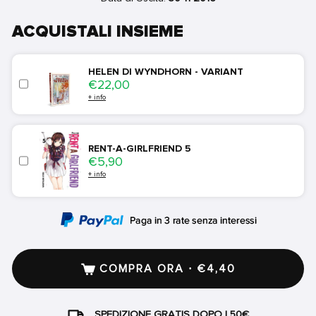
ACQUISTALI INSIEME
HELEN DI WYNDHORN - VARIANT
Price
€22,00
+ info
RENT-A-GIRLFRIEND 5
Price
€5,90
+ info
COMPRA ORA · €4,40
SPEDIZIONE GRATIS DOPO I 50€