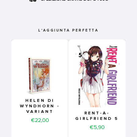
L'AGGIUNTA PERFETTA
HELEN DI
WYNDHORN -
VARIANT
RENT-A-
GIRLFRIEND 5
Price
€22,00
Price
€5,90