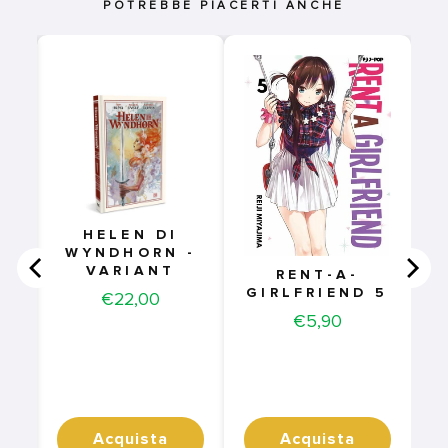
POTREBBE PIACERTI ANCHE
HELEN DI
WYNDHORN -
VARIANT
RENT-A-
GIRLFRIEND 5
Price
€22,00
Price
€5,90
Acquista
Acquista