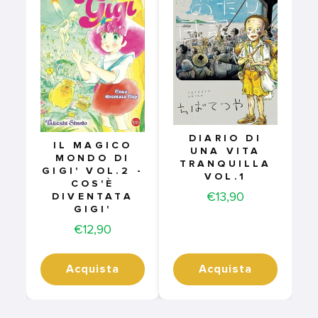
DIARIO DI
IL MAGICO
UNA VITA
MONDO DI
TRANQUILLA
GIGI' VOL.2 -
VOL.1
COS'È
Price
€13,90
DIVENTATA
GIGI'
Price
€12,90
Acquista
Acquista