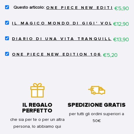
SELECT
Price
€5,90
ONE PIECE NEW EDITION 60
ONE
PIECE
SELECT
NEW
Price
€12,90
IL MAGICO MONDO DI GIGI' VOL.2 - C
IL
EDITION
MAGICO
60
SELECT
MONDO
Price
€13,90
FOR
DIARIO DI UNA VITA TRANQUILLA VOL.
DIARIO
DI
BUNDLE
DI
GIGI'
SELECT
UNA
Price
€5,20
VOL.2
ONE PIECE NEW EDITION 106
ONE
VITA
-
PIECE
TRANQUILLA
COS'È
NEW
VOL.1
DIVENTATA
EDITION
FOR
GIGI'
106
BUNDLE
FOR
FOR
BUNDLE
BUNDLE
IL REGALO
SPEDIZIONE GRATIS
PERFETTO
per tutti gli ordini superiori a
che sia per te o per un altra
50€
persona, lo abbiamo qui