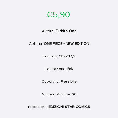
Prezzo
€5,90
di
listino
Autore:
Eiichiro Oda
Collana:
ONE PIECE - NEW EDITION
Formato:
11,5 x 17,5
Colorazione:
B/N
Copertina:
Flessibile
Numero Volume:
60
Produttore:
EDIZIONI STAR COMICS