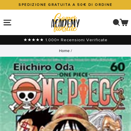
Vai
SPEDIZIONE GRATUITA A 50€ DI ORDINE
direttamente
Metti
ai
in
NAVIGAZIONE DEL SITO
CER
C
contenuti
pausa
presentazione
★★★★★ 1.000+ Recensioni Verificate
Home
/