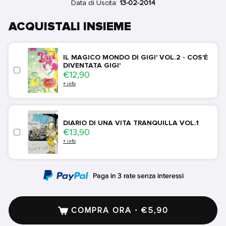
Data di Uscita:
13-02-2014
ACQUISTALI INSIEME
IL MAGICO MONDO DI GIGI' VOL.2 - COS'È
DIVENTATA GIGI'
Price
€12,90
+ info
DIARIO DI UNA VITA TRANQUILLA VOL.1
Price
€13,90
+ info
COMPRA ORA · €5,90