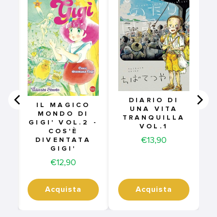
DIARIO DI
IL MAGICO
UNA VITA
MONDO DI
TRANQUILLA
GIGI' VOL.2 -
VOL.1
COS'È
Price
€13,90
DIVENTATA
GIGI'
Price
€12,90
Acquista
Acquista