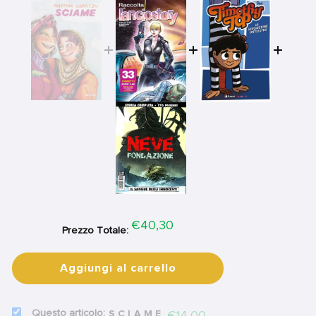
Price
€40,30
Prezzo Totale:
Aggiungi al carrello
SELECT
Price
€14,00
SCIAME