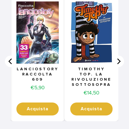
LANCIOSTORY
TIMOTHY
RACCOLTA
TOP. LA
609
RIVOLUZIONE
SOTTOSOPRA
Price
€5,90
Price
€14,50
Acquista
Acquista