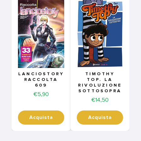
LANCIOSTORY
TIMOTHY
RACCOLTA
TOP. LA
609
RIVOLUZIONE
SOTTOSOPRA
Price
€5,90
Price
€14,50
Acquista
Acquista