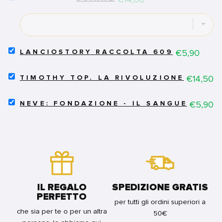
SCIAME
FOR
BUNDLE
SELECT
Price
€5,90
LANCIOSTORY RACCOLTA 609
LANCIOSTORY
RACCOLTA
SELECT
609
Price
€14,50
TIMOTHY TOP. LA RIVOLUZIONE SOTT
TIMOTHY
FOR
TOP.
BUNDLE
SELECT
LA
Price
€5,90
NEVE: FONDAZIONE - IL SANGUE DEGL
NEVE:
RIVOLUZIONE
FONDAZIONE
SOTTOSOPRA
-
FOR
IL
BUNDLE
SANGUE
DEGLI
INNOCENTI
FOR
BUNDLE
IL REGALO
SPEDIZIONE GRATIS
PERFETTO
per tutti gli ordini superiori a
che sia per te o per un altra
50€