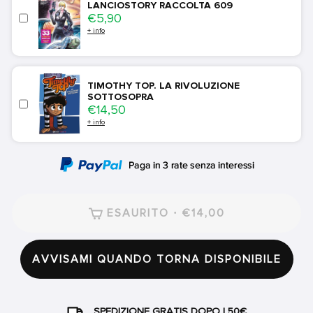
LANCIOSTORY RACCOLTA 609
Price
€5,90
+ info
TIMOTHY TOP. LA RIVOLUZIONE
SOTTOSOPRA
Price
€14,50
+ info
ESAURITO · €14,00
AVVISAMI QUANDO TORNA DISPONIBILE
SPEDIZIONE GRATIS DOPO I 50€