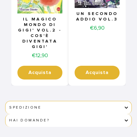
UN SECONDO
ADDIO VOL.3
IL MAGICO
MONDO DI
Price
€6,90
GIGI' VOL.2 -
COS'È
DIVENTATA
GIGI'
Price
€12,90
Acquista
Acquista
SPEDIZIONE
HAI DOMANDE?