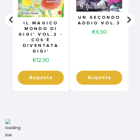
UN SECONDO
ADDIO VOL.3
IL MAGICO
MONDO DI
Price
€6,90
GIGI' VOL.2 -
COS'È
DIVENTATA
GIGI'
Price
€12,90
Acquista
Acquista