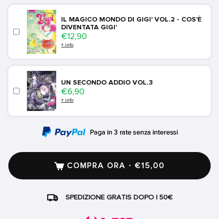
IL MAGICO MONDO DI GIGI' VOL.2 - COS'È
DIVENTATA GIGI'
Price
€12,90
+ info
UN SECONDO ADDIO VOL.3
Price
€6,90
+ info
COMPRA ORA · €15,00
SPEDIZIONE GRATIS DOPO I 50€