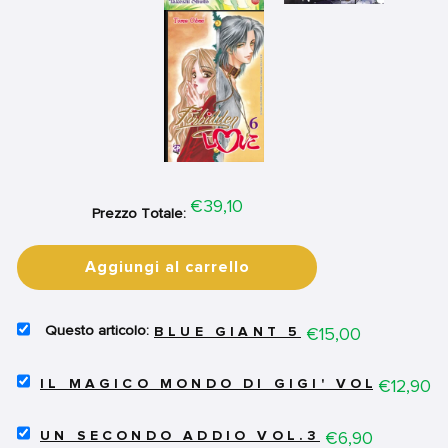
Price
€39,10
Prezzo Totale:
Aggiungi al carrello
SELECT
Price
€15,00
BLUE GIANT 5
BLUE
GIANT
SELECT
5
Price
€12,90
IL MAGICO MONDO DI GIGI' VOL.2 - C
IL
FOR
MAGICO
BUNDLE
SELECT
MONDO
Price
€6,90
UN SECONDO ADDIO VOL.3