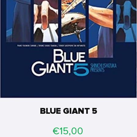
BLUE GIANT 5
Prezzo
€15,00
di