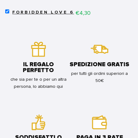
UN
DI
SECONDO
GIGI'
SELECT
ADDIO
Price
€4,30
VOL.2
FORBIDDEN LOVE 6
FORBIDDEN
VOL.3
-
LOVE
FOR
COS'È
6
BUNDLE
DIVENTATA
FOR
GIGI'
BUNDLE
FOR
BUNDLE
IL REGALO
SPEDIZIONE GRATIS
PERFETTO
per tutti gli ordini superiori a
che sia per te o per un altra
50€
persona, lo abbiamo qui
SODDISFATTI O
PAGA IN 3 RATE