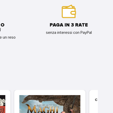
 O
PAGA IN 3 RATE
I
senza interessi con PayPal
re un reso
CAPUT 
1 -