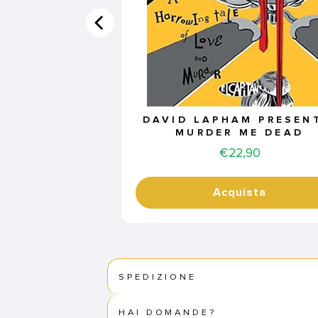
DAVID LAPHAM PRESEN
MURDER ME DEAD
Price
€22,90
Acquista
SPEDIZIONE
HAI DOMANDE?