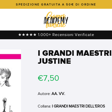
SPEDIZIONE GRATUITA A 50€ DI ORDINE
Metti
in
pausa
presentazione
★★★★★ 1.000+ Recensioni Verificate
I GRANDI MAESTRI
JUSTINE
Prezzo
€7,50
di
listino
Autore:
AA. VV.
Collana:
I GRANDI MAESTRI DELL'EROS