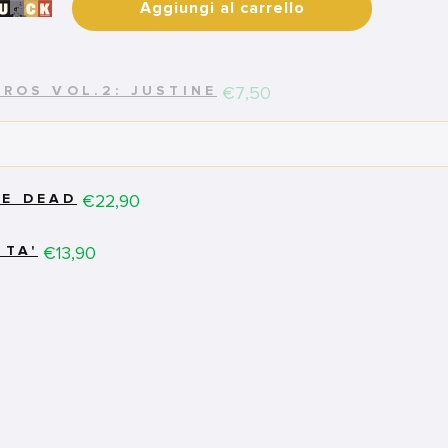
Aggiungi al carrello
Price
€7,50
EROS VOL.2: JUSTINE
Price
€22,90
ME DEAD
Price
€13,90
ITA'