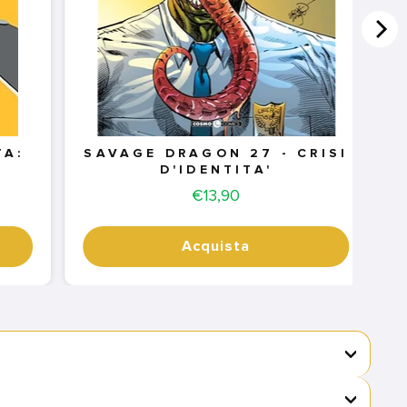
TA:
SAVAGE DRAGON 27 - CRISI
D'IDENTITA'
Price
€13,90
Acquista