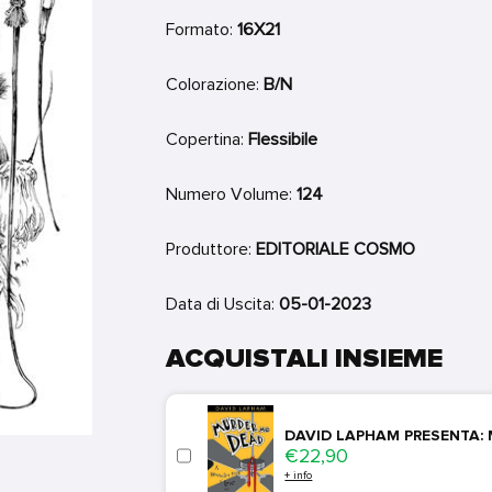
Formato:
16X21
Colorazione:
B/N
Copertina:
Flessibile
Numero Volume:
124
Produttore:
EDITORIALE COSMO
Data di Uscita:
05-01-2023
ACQUISTALI INSIEME
DAVID LAPHAM PRESENTA:
Price
€22,90
+ info