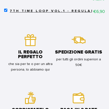
LA
FOR
MIA
BUNDLE
SELECT
SENPAI
Price
€6,90
7TH TIME LOOP VOL.1 - REGULAR
7TH
E'
TIME
UN
LOOP
RAGAZZO
VOL.1
-
-
SENPAI
REGULAR
WA
FOR
OTOKONOKO
BUNDLE
VOL.2
FOR
IL REGALO
SPEDIZIONE GRATIS
BUNDLE
PERFETTO
per tutti gli ordini superiori a
che sia per te o per un altra
50€
persona, lo abbiamo qui