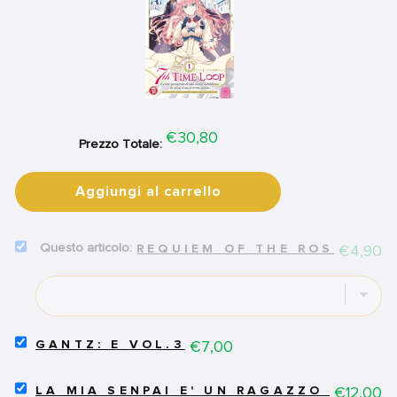
Price
€30,80
Prezzo Totale:
Aggiungi al carrello
SELECT
Price
€4,90
REQUIEM OF THE ROSE KING
REQUIEM
OF
THE
ROSE
KING
17
SELECT
Price
€7,00
GANTZ: E VOL.3
FOR
GANTZ:
BUNDLE
E
SELECT
VOL.3
Price
€12,00
LA MIA SENPAI E' UN RAGAZZO - SEN