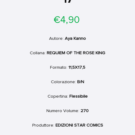
17
Prezzo
€4,90
di
listino
Autore:
Aya Kanno
Collana:
REQUIEM OF THE ROSE KING
Formato:
11,5X17,5
Colorazione:
B/N
Copertina:
Flessibile
Numero Volume:
270
Produttore:
EDIZIONI STAR COMICS