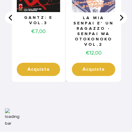
GANTZ: E
LA MIA
VOL.3
SENPAI E' UN
RAGAZZO -
Price
€7,00
SENPAI WA
OTOKONOKO
VOL.2
Price
€12,00
Acquista
Acquista