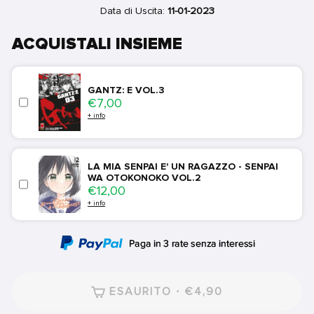
Data di Uscita:
11-01-2023
ACQUISTALI INSIEME
GANTZ: E VOL.3
Price
€7,00
+ info
LA MIA SENPAI E' UN RAGAZZO - SENPAI
WA OTOKONOKO VOL.2
Price
€12,00
+ info
ESAURITO · €4,90