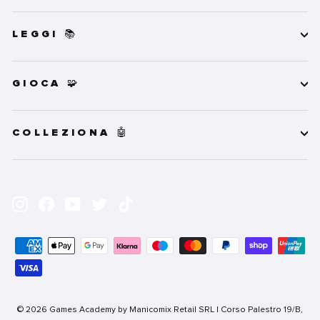
LEGGI 📚
GIOCA 🧩
COLLEZIONA 🤖
INSERISCI
ISCRIVITI
LA
Instagram
Facebook
YouTube
Twitter
TikTok
TUA
EMAIL
© 2026 Games Academy by Manicomix Retail SRL | Corso Palestro 19/B,