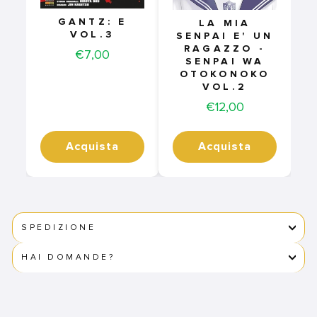
GANTZ: E
LA MIA
VOL.3
SENPAI E' UN
RAGAZZO -
Price
€7,00
SENPAI WA
OTOKONOKO
VOL.2
Price
€12,00
Acquista
Acquista
SPEDIZIONE
HAI DOMANDE?