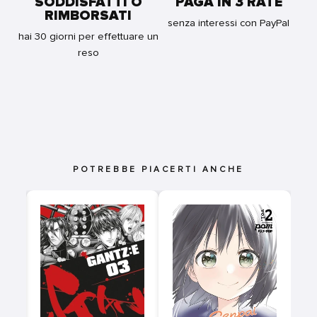
SODDISFATTI O
PAGA IN 3 RATE
RIMBORSATI
senza interessi con PayPal
hai 30 giorni per effettuare un
reso
POTREBBE PIACERTI ANCHE
LL
0