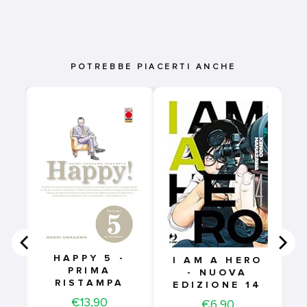
POTREBBE PIACERTI ANCHE
S
HAPPY 5 -
I AM A HERO
PRIMA
- NUOVA
RISTAMPA
EDIZIONE 14
Price
€13,90
Price
€6,90