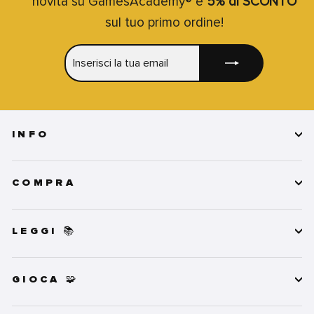
novità su GamesAcademy® e
5% di SCONTO
sul tuo primo ordine!
INSERISCI
ISCRIVITI
LA
TUA
EMAIL
INFO
COMPRA
LEGGI 📚
GIOCA 🧩