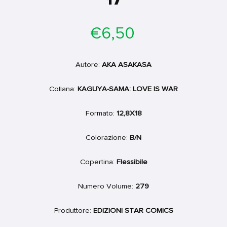
17
Prezzo
€6,50
di
listino
Autore:
AKA ASAKASA
Collana:
KAGUYA-SAMA: LOVE IS WAR
Formato:
12,8X18
Colorazione:
B/N
Copertina:
Flessibile
Numero Volume:
279
Produttore:
EDIZIONI STAR COMICS