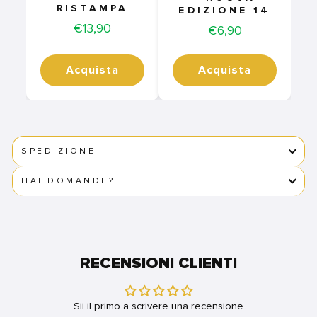
RISTAMPA
EDIZIONE 14
Price
€13,90
Price
€6,90
Acquista
Acquista
SPEDIZIONE
HAI DOMANDE?
RECENSIONI CLIENTI
Sii il primo a scrivere una recensione