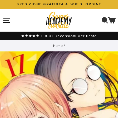
Vai
SPEDIZIONE GRATUITA A 50€ DI ORDINE
direttamente
Metti
ai
in
NAVIGAZIONE DEL SITO
CER
C
contenuti
pausa
presentazione
★★★★★ 1.000+ Recensioni Verificate
Home
/