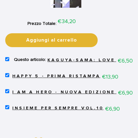
Price
€34,20
Prezzo Totale:
Aggiungi al carrello
SELECT
Price
€6,50
KAGUYA-SAMA: LOVE IS WA
KAGUYA-
SAMA:
SELECT
LOVE
Price
€13,90
HAPPY 5 - PRIMA RISTAMPA
HAPPY
IS
5
WAR
SELECT
-
Price
€6,90
17
I AM A HERO - NUOVA EDIZIONE 14
I
PRIMA
FOR
AM
RISTAMPA
BUNDLE
SELECT
A
Price
€6,90
FOR
INSIEME PER SEMPRE VOL.10
INSIEME
HERO
BUNDLE
PER
-
SEMPRE
NUOVA
VOL.10
EDIZIONE
FOR
14