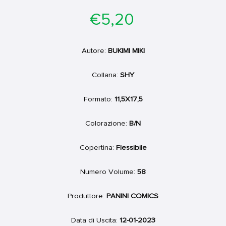
Prezzo
€5,20
di
listino
Autore:
BUKIMI MIKI
Collana:
SHY
Formato:
11,5X17,5
Colorazione:
B/N
Copertina:
Flessibile
Numero Volume:
58
Produttore:
PANINI COMICS
Data di Uscita:
12-01-2023