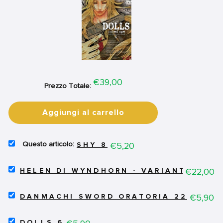
Price
€39,00
Prezzo Totale:
Aggiungi al carrello
SELECT
Price
€5,20
SHY 8
SHY
8
SELECT
FOR
Price
€22,00
HELEN DI WYNDHORN - VARIANT
HELEN
BUNDLE
DI
SELECT
WYNDHORN
Price
€5,90
DANMACHI SWORD ORATORIA 22
DANMACHI
-
SWORD
VARIANT
SELECT
ORATORIA
Price
FOR
DOLLS 6