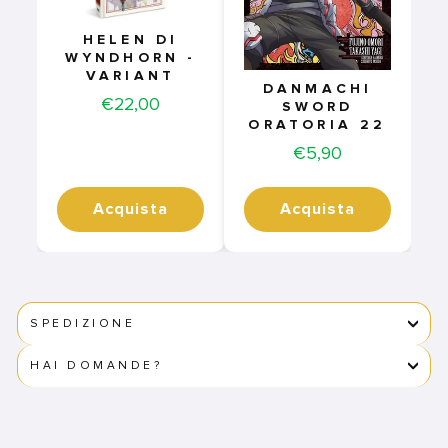
HELEN DI
WYNDHORN -
VARIANT
DANMACHI
Price
€22,00
SWORD
ORATORIA 22
Price
€5,90
Acquista
Acquista
SPEDIZIONE
HAI DOMANDE?