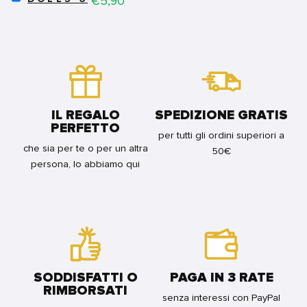
€5,90
DOLLS
22
BUNDLE
6
FOR
FOR
BUNDLE
BUNDLE
IL REGALO
SPEDIZIONE GRATIS
PERFETTO
per tutti gli ordini superiori a
che sia per te o per un altra
50€
persona, lo abbiamo qui
SODDISFATTI O
PAGA IN 3 RATE
RIMBORSATI
senza interessi con PayPal