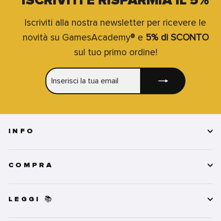
ISCRIVITI E RISPARMIA IL 5%
Iscriviti alla nostra newsletter per ricevere le
novità su GamesAcademy® e
5% di SCONTO
sul tuo primo ordine!
INSERISCI
ISCRIVITI
LA
TUA
EMAIL
INFO
COMPRA
LEGGI 📚