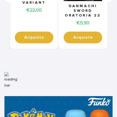
VARIANT
DANMACHI
Price
€22,00
SWORD
ORATORIA 22
Price
€5,90
Acquista
Acquista