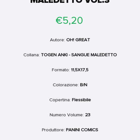
MALEDETTO VOL.3
Prezzo
€5,20
di
listino
Autore:
OH! GREAT
Collana:
TOGEN ANKI - SANGUE MALEDETTO
Formato:
11,5X17,5
Colorazione:
B/N
Copertina:
Flessibile
Numero Volume:
23
Produttore:
PANINI COMICS