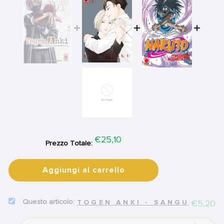
Price
€25,10
Prezzo Totale:
Aggiungi al carrello
SELECT
Price
€5,20
TOGEN ANKI - SANGUE MAL
TOGEN
ANKI