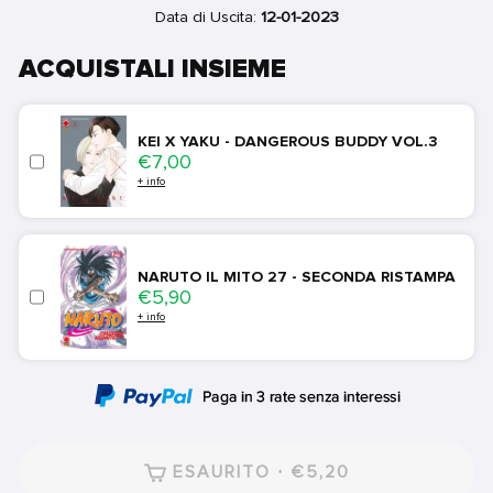
Data di Uscita:
12-01-2023
ACQUISTALI INSIEME
KEI X YAKU - DANGEROUS BUDDY VOL.3
Price
€7,00
+ info
NARUTO IL MITO 27 - SECONDA RISTAMPA
Price
€5,90
+ info
ESAURITO · €5,20