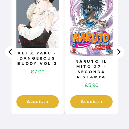
1
KEI X YAKU -
DANGEROUS
NARUTO IL
BUDDY VOL.3
MITO 27 -
Price
€7,00
SECONDA
RISTAMPA
Price
€5,90
Acquista
Acquista