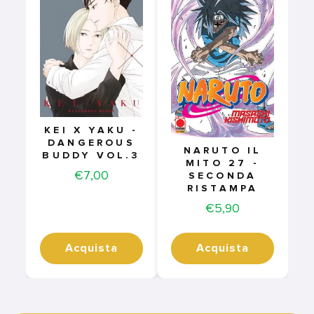
KEI X YAKU -
DANGEROUS
NARUTO IL
BUDDY VOL.3
MITO 27 -
Price
€7,00
SECONDA
RISTAMPA
Price
€5,90
Acquista
Acquista