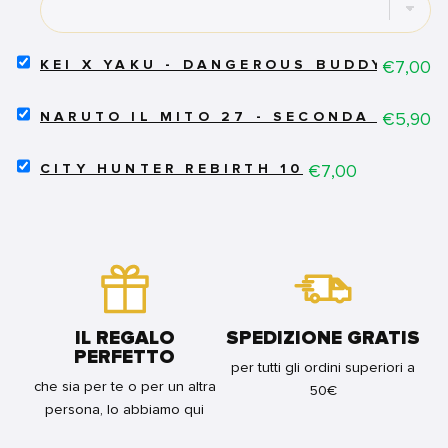
-
SANGUE
MALEDETTO
VOL.3
SELECT
Price
€7,00
KEI X YAKU - DANGEROUS BUDDY VOL.
FOR
KEI
BUNDLE
X
SELECT
YAKU
Price
€5,90
NARUTO IL MITO 27 - SECONDA RISTA
NARUTO
-
IL
DANGEROUS
SELECT
MITO
Price
€7,00
BUDDY
CITY HUNTER REBIRTH 10
CITY
27
VOL.3
HUNTER
-
FOR
REBIRTH
SECONDA
BUNDLE
10
RISTAMPA
FOR
FOR
BUNDLE
BUNDLE
IL REGALO
SPEDIZIONE GRATIS
PERFETTO
per tutti gli ordini superiori a
che sia per te o per un altra
50€
persona, lo abbiamo qui