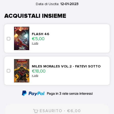
Data di Uscita:
12-01-2023
ACQUISTALI INSIEME
FLASH 46
Price
€5,00
+ info
MILES MORALES VOL.2 - FATEVI SOTTO
Price
€18,00
+ info
ESAURITO · €6,00