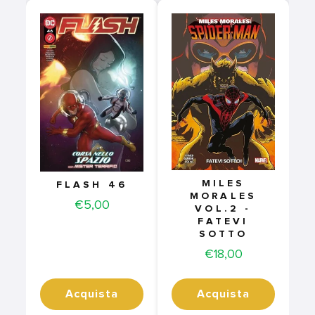
MILES
FLASH 46
MORALES
Price
€5,00
VOL.2 -
FATEVI
SOTTO
Price
€18,00
Acquista
Acquista