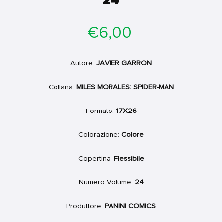
24
Prezzo
€6,00
di
listino
Autore:
JAVIER GARRON
Collana:
MILES MORALES: SPIDER-MAN
Formato:
17X26
Colorazione:
Colore
Copertina:
Flessibile
Numero Volume:
24
Produttore:
PANINI COMICS