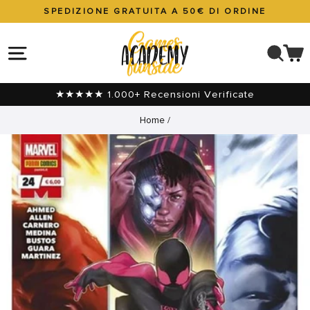
Vai
SPEDIZIONE GRATUITA A 50€ DI ORDINE
direttamente
Metti
ai
in
NAVIGAZIONE DEL SITO
CER
C
contenuti
pausa
presentazione
★★★★★ 1.000+ Recensioni Verificate
Home
/