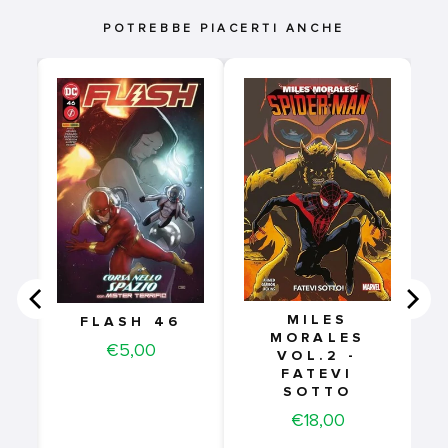
POTREBBE PIACERTI ANCHE
0
E
TI
MILES
FLASH 46
MORALES
Price
€5,00
VOL.2 -
FATEVI
SOTTO
Price
€18,00