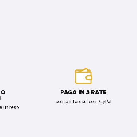
 O
PAGA IN 3 RATE
I
senza interessi con PayPal
re un reso