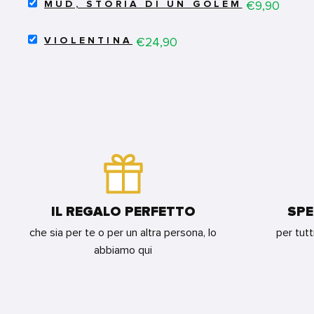
SELECT
VITA
Price
€9,90
MUD, STORIA DI UN GOLEM
MUD,
COL
STORIA
PADRONE
SELECT
DI
Price
€24,90
FOR
VIOLENTINA
VIOLENTINA
UN
BUNDLE
FOR
GOLEM
BUNDLE
FOR
BUNDLE
IL REGALO PERFETTO
SPE
che sia per te o per un altra persona, lo
per tutt
abbiamo qui