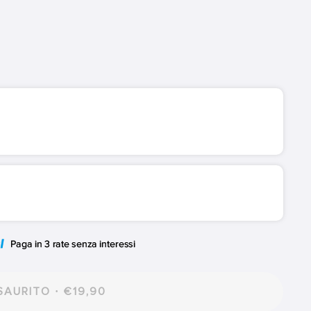
AURITO · €19,90