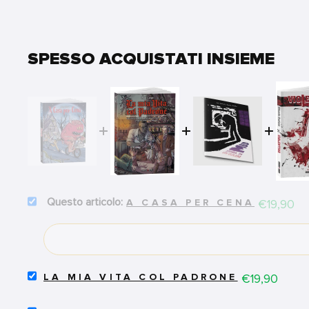
SPESSO ACQUISTATI INSIEME
SELECT
Price
€19,90
A CASA PER CENA
A
CASA
PER
CENA
FOR
BUNDLE
SELECT
Price
€19,90
LA MIA VITA COL PADRONE
LA
MIA