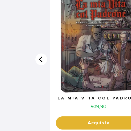
LA MIA VITA COL PADR
Price
€19,90
Acquista