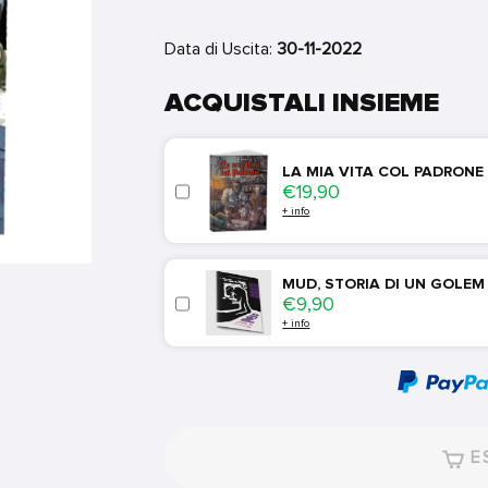
Data di Uscita:
30-11-2022
ACQUISTALI INSIEME
LA MIA VITA COL PADRONE
Price
€19,90
+ info
MUD, STORIA DI UN GOLEM
Price
€9,90
+ info
ES