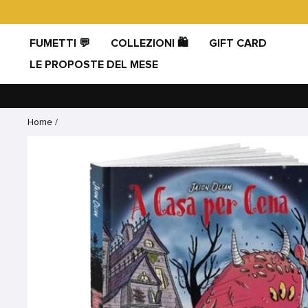
Vai
direttamente
ai
FUMETTI 💬
COLLEZIONI 🛍️
GIFT CARD
contenuti
LE PROPOSTE DEL MESE
Home
/