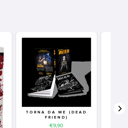
FAL
TORNA DA ME (DEAD
FRIEND)
Price
€9,90