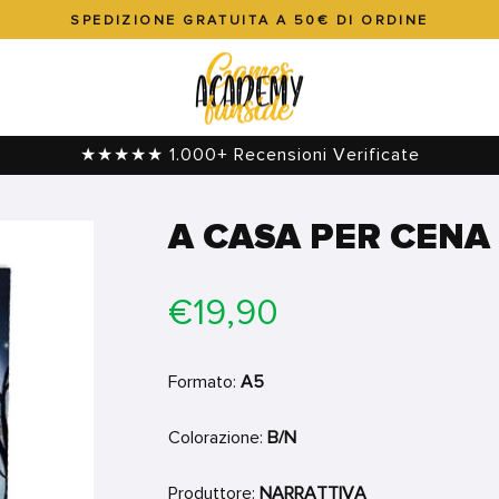
SPEDIZIONE GRATUITA A 50€ DI ORDINE
Metti
in
pausa
presentazione
★★★★★ 1.000+ Recensioni Verificate
A CASA PER CENA
Prezzo
€19,90
di
listino
Formato:
A5
Colorazione:
B/N
Produttore:
NARRATTIVA