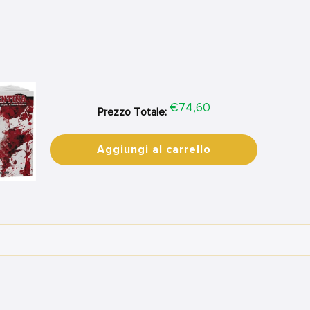
Price
€74,60
Prezzo Totale:
Aggiungi al carrello