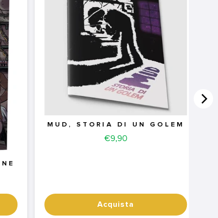
MUD, STORIA DI UN GOLEM
Price
€9,90
ONE
Acquista